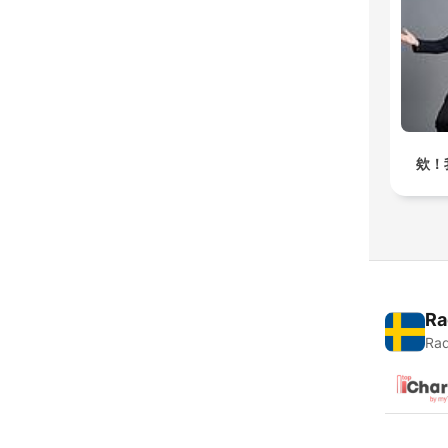
欸！
Ra
Rad