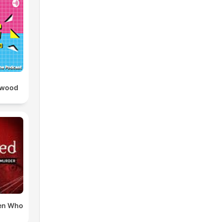
ywood
en Who