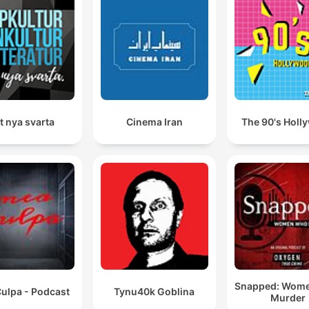
t nya svarta
Cinema Iran
The 90's Holl
Snapped: Wom
ulpa - Podcast
Tynu40k Goblina
Murder