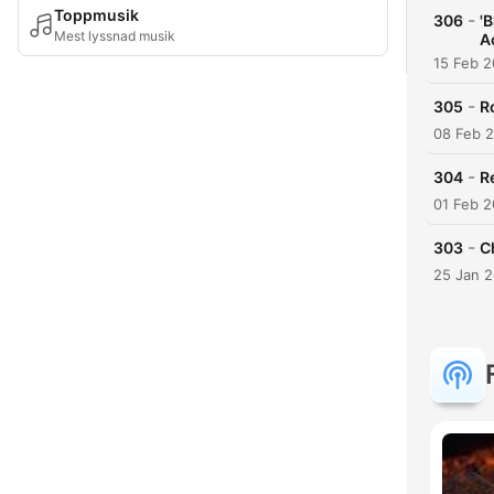
Toppmusik
-
306
'
Mest lyssnad musik
A
15 Feb 2
-
305
R
08 Feb 
-
304
R
01 Feb 2
-
303
C
25 Jan 