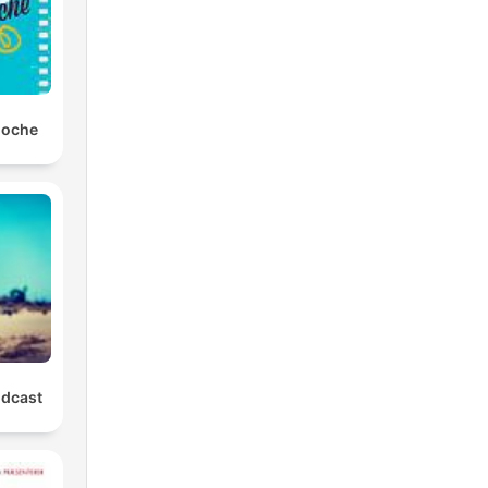
noche
odcast