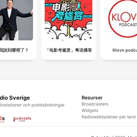
我說到哪裡了？
「电影考尴赏」粤语播客
Klovn podc
dio Sverige
Resurser
Broadcasters
iostationer och poddsändningar
Widgets
Radiowebbplatser per land