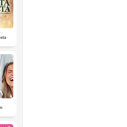
reta
en