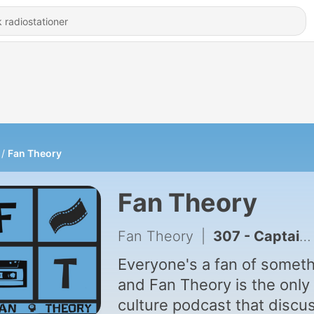
Fan Theory
Fan Theory
Fan Theory
|
307 - Captain Marvel and comic book writer Kelly Sue DeConnick
Everyone's a fan of someth
and Fan Theory is the only
culture podcast that discu