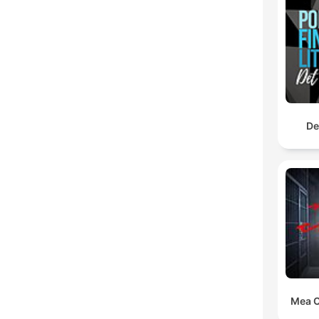
De
Mea C