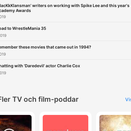
BlacKkKlansman' writers on working with Spike Lee and this year's
cademy Awards
019
oad to WrestleMania 35
2019
emember these movies that came out in 1994?
019
hatting with 'Daredevil' actor Charlie Cox
2019
Fler TV och film-poddar
Vi