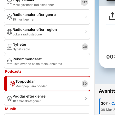
317
Mest lyssnade radiostationer
Radiokanaler efter genre
15 musikgenrer
Radiokanaler efter region
Lokala radiostationer
Nyheter
30
Nyhetsradio
00
Rekommenderat
Lista över de bästa radiokanalerna
Podcasts
Toppoddar
50
Mest populära poddar
Avsnitt
Poddar efter genre
18 ämneskategorier
-
307
C
Musik
08 Mar 