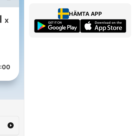
,
HÄMTA APP
1
x
 who
er,
p on
:00