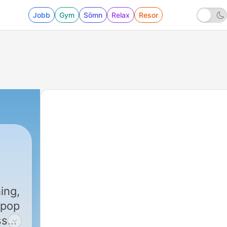
Jobb
Gym
Sömn
Relax
Resor
ing,
 pop
sses