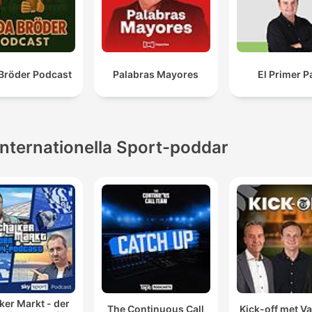
Bröder Podcast
Palabras Mayores
El Primer P
Internationella Sport-poddar
ker Markt - der
The Continuous Call
Kick-off met Va