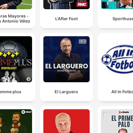
bras Mayores -
L'After Foot
Sporthus
s Antonio Vélez
emme plus
El Larguero
All In Fotbo