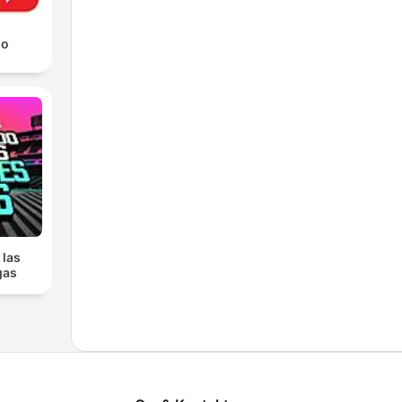
io
 las
gas