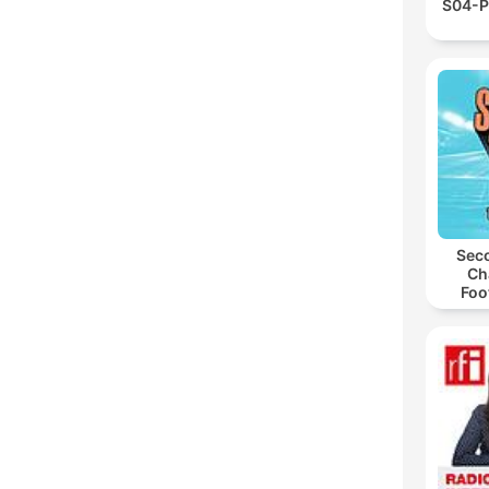
S04-P
Seco
Ch
Foo