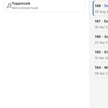
Toppmusik
-
188
D
Mest lyssnad musik
26 Aug 
-
187
Da
30 Apr 
-
186
S
22 Apr 
-
185
E
15 Apr 
-
184
Me
08 Apr 