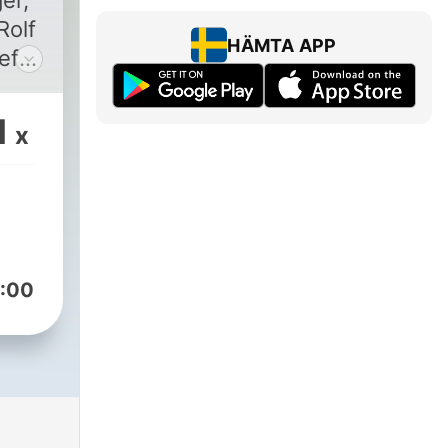
er,
Rolf
HÄMTA APP
ef
und
rg.
1
x
sten
t.
:00