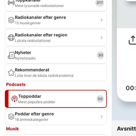
317
Mest lyssnade radiostationer
Radiokanaler efter genre
15 musikgenrer
Radiokanaler efter region
Lokala radiostationer
Nyheter
30
Nyhetsradio
Rekommenderat
Lista över de bästa radiokanalerna
Podcasts
00
Toppoddar
50
Mest populära poddar
Poddar efter genre
18 ämneskategorier
Avsnitt
Musik