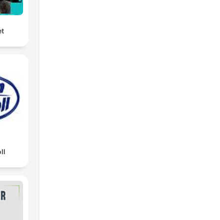
et
ll