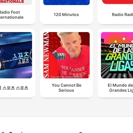
Radio Foot
120 Minutos
Radio Rad
ternationale
You Cannot Be
El Mundo de
S] 스포츠 스포츠
Serious
Grandes Li