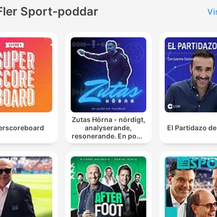
Fler Sport-poddar
Vi
Zutas Hörna - nördigt,
erscoreboard
analyserande,
El Partidazo d
resonerande. En podd
om handboll.