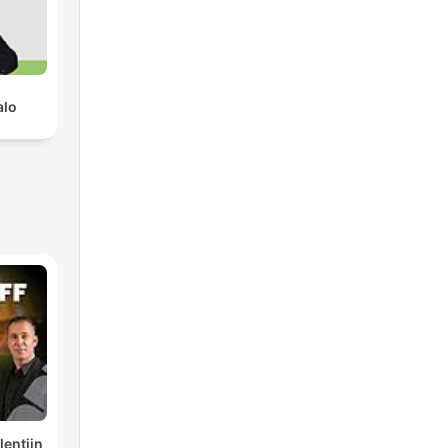
alo
lentijn