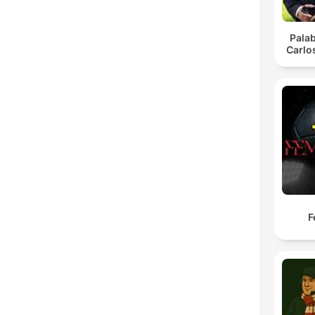
Pala
Carlo
F