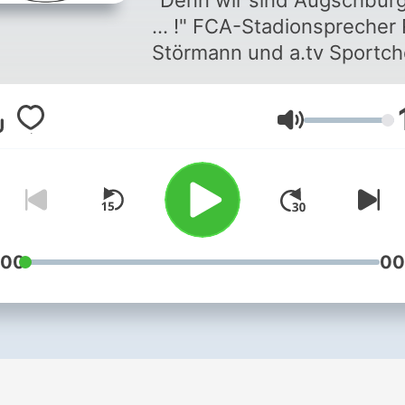
"Denn wir sind Augschburg
... !" FCA-Stadionsprecher 
Störmann und a.tv Sportch
Tom Scharnagl sind Feuer 
Flamme für den FC Augsbu
Volym
Sie unterhalten sich
leidenschaftlich über den
Verein mit den wunderbar
Fans, die nicht ein jeder ha
:00
00