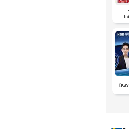
In
[KB