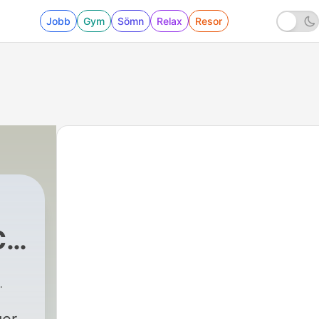
Jobb
Gym
Sömn
Relax
Resor
C