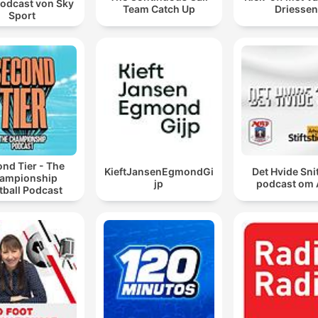
odcast von Sky
Team Catch Up
Driessen
Sport
nd Tier - The
KieftJansenEgmondGi
Det Hvide Snit
ampionship
jp
podcast om
tball Podcast