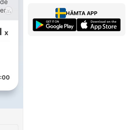
nde
ter
HÄMTA APP
vad
1
x
kar
sa
:00