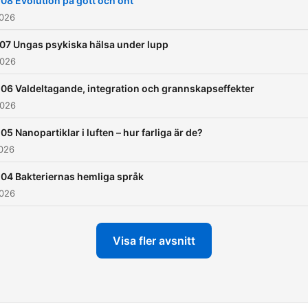
08 Evolution på gott och ont
2026
07 Ungas psykiska hälsa under lupp
2026
06 Valdeltagande, integration och grannskapseffekter
2026
05 Nanopartiklar i luften – hur farliga är de?
2026
04 Bakteriernas hemliga språk
2026
Visa fler avsnitt