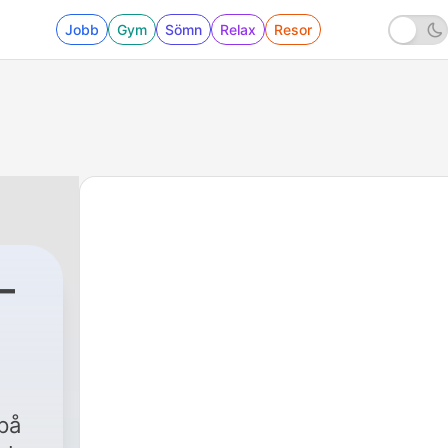
Jobb
Gym
Sömn
Relax
Resor
på