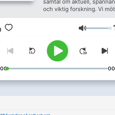
samtal om aktuell, spänna
och viktig forskning. Vi mö
forskare vid Uppsala
universitet och pratar om 
Volym
de gör på jobbet. Vad fors
de om? Och hur kan
forskningen bidra till att lö
samhällsproblem?
:00
00