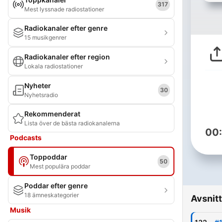
317
Mest lyssnade radiostationer
Radiokanaler efter genre
15 musikgenrer
Radiokanaler efter region
Lokala radiostationer
Nyheter
30
Nyhetsradio
Rekommenderat
Lista över de bästa radiokanalerna
00
Podcasts
Toppoddar
50
Mest populära poddar
Poddar efter genre
18 ämneskategorier
Avsnitt
Musik