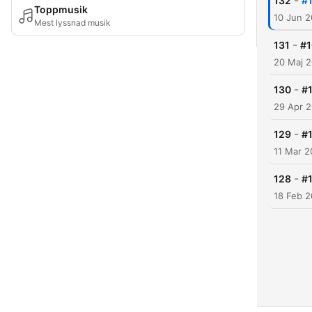
-
132
#1
Toppmusik
10 Jun 
Mest lyssnad musik
-
131
#1
20 Maj 
-
130
#1
29 Apr 
-
129
#1
11 Mar 
-
128
#1
18 Feb 