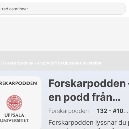
Forskarpodden – en podd från Uppsala universitet
Forskarpodden –
en podd från
Uppsala
Forskarpodden
|
132 - #108 Evolution på gott och ont
universitet
Forskarpodden lyssnar du 