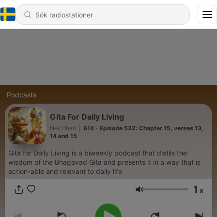
Podcasts
Gita For Daily Living
Neil Bhatt
|
614 - Episode 532: Chapter 15, verses 13,
14 and 15
Gita for Daily Living is a biweekly podcast that distils the
wisdom of the Bhagavad Gita and presents it in a way that is
action-able and relevant to daily life
1
x
Volym