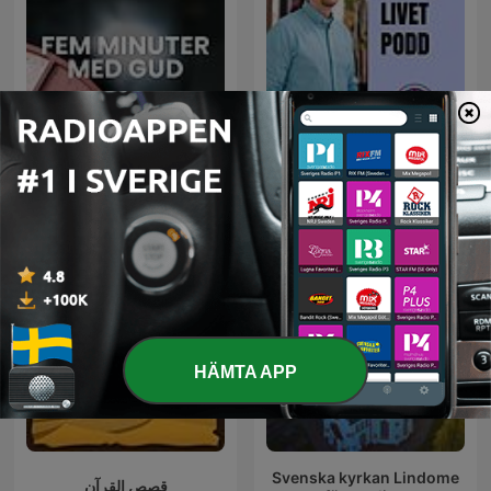
5 minuter med Gud
Bästa livet
HÄMTA APP
Svenska kyrkan Lindome
قصص القرآن