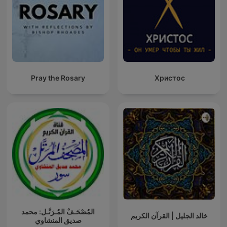
Pray the Rosary
Христос
المُصْحَـفْ المُـرَتَّـل: محمد
خالد الجليل | القرآن الكريم
صديق المنشاوي