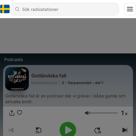
Podcasts
Gotländska fall
HelaGotland.se
|
3 - Varpamordet – del 1
Gotländska fall är en podcast där vi gräver i både gamla och
aktuella brott.
1
x
Volym