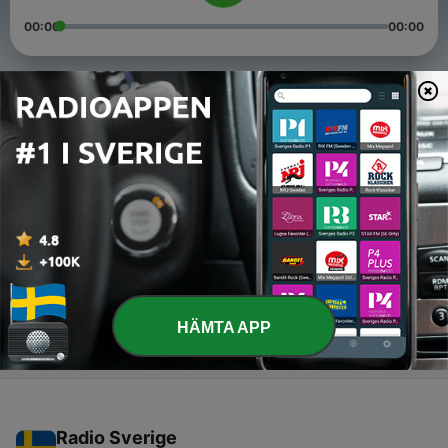
00:00
00:00
Avsnitt
-
3
Varpamordet – del 1
01 Jun 2023
-
2
Varpamordet – del 2
31 Maj 2023
-
1
Varpamordet – del 3
31 Maj 2023
HÄMTA APP
Radio Sverige