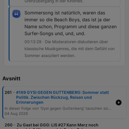
Grenzübergang in der Kindheit.
Sommersong ist natürlich, waren das
immer so die Beach Boys, das ist ja der
Name schon, Programm und diese ganzen
Surfer-Songs und, und, und.
00:13:29 · Die Moderatoren diskutieren über
klassische Musikgenres, die mit dem Gefühl von
Sommer assoziiert werden.
Avsnitt
-
261
#169 GYSI GEGEN GUTTENBERG: Sommer statt
Politik. Zwischen Rückzug, Reisen und
Erinnerungen
In dieser Folge von 'Gysi gegen Guttenberg' tauschen sich die Moderatoren auf eine sehr persönliche Weise über den Sommer aus. Sie beantworten Fragen der Zuhörer zu Themen wie sommerlichen Bildern, Reiseerlebnissen in Grönland oder den USA sowie persönlichen Erinnerungen an Gerüche und Musik. Anschließend folgt eine Blitzrunde über sommerliche Vorlieben, von Getränken und Landschaften bis hin zu Lieblingsessen und Gerüchen. Die Episode endet mit einem Ausblick auf kommende Live-Termine im Herbst und Winter sowie Informationen zu Kontaktmöglichkeiten für die Hörer.
04 Aug 2026
-
260
Zu Gast bei GGG: LIS #27 Kann Merz noch