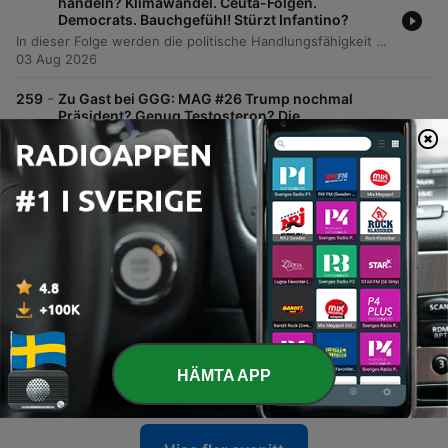
handeln? Klimawandel. Ceuta-Folgen.
Democrats. Bauchgefühl! Stürzt Infantino?
In dieser Folge werden die politische Handlungsfähigkeit von Friedrich Merz nach Regierungsveränderungen sowie die zunehmende Gefährdung Europas durch den Klimawandel und die Notwendigkeit internationaler Koalitionen thematisiert. Zudem wird die aktuelle Lage in den USA analysiert, von der Migrationskrise an Ceuta bis hin zu potenziellen Präsidentschaftskandidaten für 2028. Darüber hinaus beleuchtet der Podcast die Senatsanhörung von Dr. Anthony Fauci und die Spannung zwischen Datenfixierung und Intuition. Abschließend werden die Machtkämpfe innerhalb der FIFA unter Gianni Infantino sowie ein Nachruf auf den italienischen Fußballer Franco Baresi behandelt.
03 Aug 2026
-
259
Zu Gast bei GGG: MAG #26 Trump nochmal
Präsident? Genug Testosteron? Die
Abnehmspritze: Dünner-aber nicht lustiger!
In dieser Folge diskutieren Ricardia Bramley und Kati Guttenberg über den Trend des 'Looksmaxing' und die zunehmende körperliche Selbstoptimierung. Sie beleuchten dabei die kulturellen Unterschiede zwischen der US-amerikanischen Eigenverantwortung und dem europäischen Solidarsystem sowie Phänomene wie Biohacking, extreme chirurgische Eingriffe und den Markt für Nahrungsergänzungsmittel. Zudem thematisieren sie politische Ereignisse wie das White House Correspondents' Dinner, die Debatte um Testosteron-Shots im US-Militär und kuriose 'Only in America'-Momente. Die Episode schließt mit Medienempfehlungen zur biologischen Verjüngung und einer Verabschiedung in die Sommerpause.
30 Jul 2026
-
258
#168 GYSI GEGEN GUTTENBERG: Was hat der
Liberalismus heute noch zu bieten?
In diesem Gespräch diskutieren Kathi Guttenberg und Gregor Gysi über die verschiedenen Flügel des Liberalismus in Deutschland, die aktuelle Lage der FDP sowie die Notwendigkeit, die soziale Marktwirtschaft und die politische Mitte zu schützen. Dabei thematisieren sie insbesondere die Steuergerechtigkeit zwischen Top-Verdienern und dem Mittelstand. Die Diskussion erweitert sich auf gesellschaftliche Spannungsfelder wie die Reform der Schenkungssteuer, die Bedeutung von Toleranz im politischen Diskurs sowie die Rolle des Bundesverfassungsgerichts. Abschließend werden Themen wie die Einführung eines sozialen Pflichtjahres anstelle der Wehrpflicht sowie zukünftige Podcast-Projekte und Live-Termine besprochen.
28 Jul 2026
-
257
Zu Gast bei GGG:LIS#26 Trauriges Ende des CSD,
warum Trump, Netanjahu & Putin falsch lagen,
bye Bad News, Jürgen Klopp!
Diese Episode beleuchtet aktuelle gesellschaftliche und geopolitische Spannungsfelder, beginnend mit der Debatte über Homophobie und Islamismus nach dem Anschlag auf den Christopher Street Day in Berlin. Zudem werden die Dynamiken politischer Kabinettsumbildungen sowie die historische Vorgehensweise von Angela Merkel analysiert. Darüber hinaus diskutiert der Podcast die globale Lage, von der Eskalation im Iran-Konflikt bis hin zu Donald Trumps US-Zollpolitik und deren Auswirkungen auf Europa. Abschließend werden der Umgang mit dem „Doomscrolling“ im Nachrichtenalltag sowie die Personalie Jürgen Klopp als möglicher deutscher Bundestrainer und die damit verbundenen Netzwerke thematisiert.
HÄMTA APP
27 Jul 2026