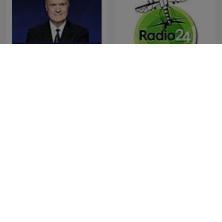
The Last Word with
La Zanzara
Lawrence O’Donnell
Última Hora Caracol
Es la Mañana de Federico