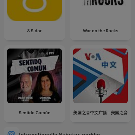
8 Sidor
War on the Rocks
Sentido Común
美国之音中文广播 - 美国之音
Internationella Nyheter-poddar