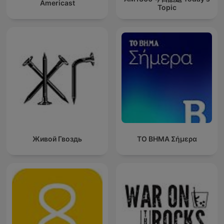
Americast
Topic
Живой Гвоздь
ΤΟ ΒΗΜΑ Σήμερα