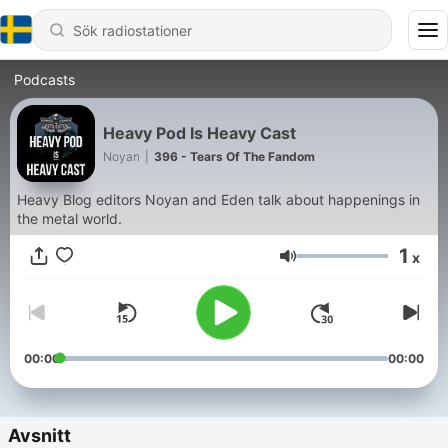
Podcasts
Heavy Pod Is Heavy Cast
Noyan
|
396 - Tears Of The Fandom
Heavy Blog editors Noyan and Eden talk about happenings in
the metal world.
1
x
Volym
00:00
00:00
Avsnitt