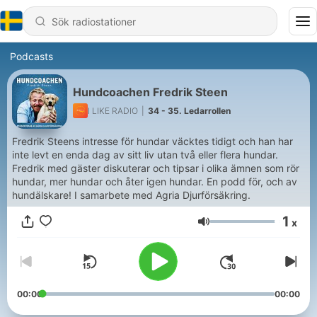
Podcasts
Hundcoachen Fredrik Steen
I LIKE RADIO
|
34 - 35. Ledarrollen
Fredrik Steens intresse för hundar väcktes tidigt och han har
inte levt en enda dag av sitt liv utan två eller flera hundar.
Fredrik med gäster diskuterar och tipsar i olika ämnen som rör
hundar, mer hundar och åter igen hundar. En podd för, och av
hundälskare! I samarbete med Agria Djurförsäkring.
1
x
Volym
00:00
00:00