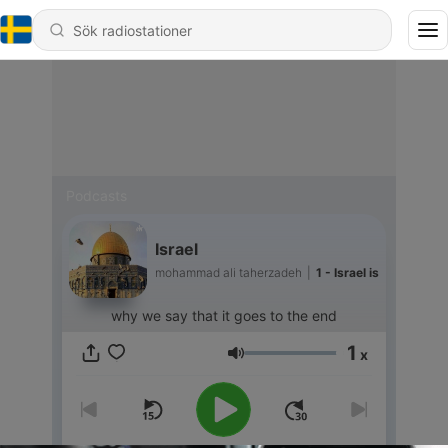
Podcasts
Israel
mohammad ali taherzadeh
|
1 - Israel is
why we say that it goes to the end
1
x
Volym