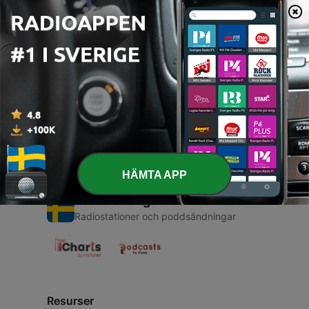
00:00
00:00
Avsnitt
-
1
Israel is
06 Maj 2021
HÄMTA APP
Radio Sverige
Radiostationer och poddsändningar
Resurser