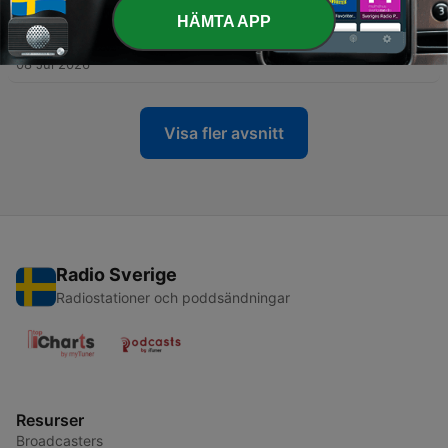
15 Jul 2026
HÄMTA APP
-
273
Luen katsojien tarinoita #31
08 Jul 2026
Visa fler avsnitt
Radio Sverige
Radiostationer och poddsändningar
Resurser
Broadcasters