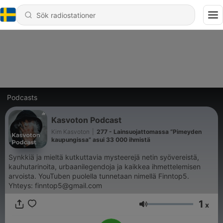
Podcasts
Kasvoton Podcast
Kim Kasvoton
|
277 - Lainsuojattomassa “Pimeyden
kaupungissa” asui 33 000 ihmistä
Synkkiä ja mieltä kutkuttavia mysteerejä netin syövereistä,
kauhutarinoita, urbaanilegendoja ja kaikkea ihmettelemisen
arvoista. YouTuben puolella tunnetaan nimellä Finntop5.
Yhteys: finntop5@gmail.com
1
x
Volym