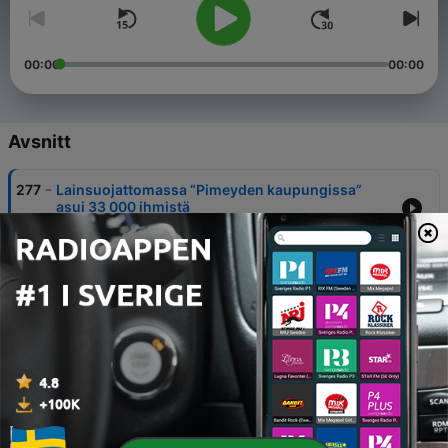
00:00
00:00
Avsnitt
-
277
Lainsuojattomassa “Pimeyden kaupungissa”
asui 33 000 ihmistä
05 Aug 2026
-
276
Tutkijat väittävät löytäneensä pyramidien alta
jotain massiivista
29 Jul 2026
-
275
Tämän takia en voi vieläkään nukkua selälläni
22 Jul 2026
-
274
Kun nettiin alkoi ilmestyä viestejä
aikamatkaajalta | John Titor