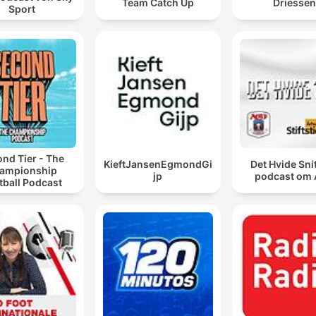
Team Catch Up
Driessen
Sport
nd Tier - The
KieftJansenEgmondGi
Det Hvide Snit
ampionship
jp
podcast om
tball Podcast