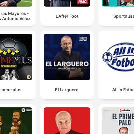
bras Mayores -
L'After Foot
Sporthus
s Antonio Vélez
emme plus
El Larguero
All In Fotbo