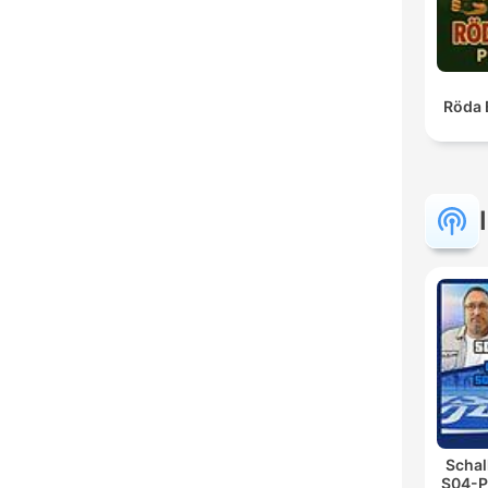
Röda 
Schal
S04-P