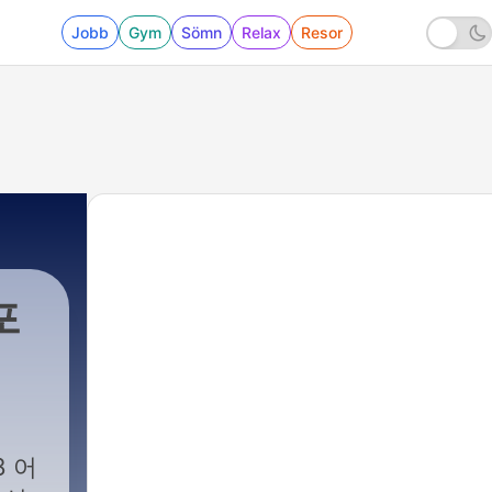
Jobb
Gym
Sömn
Relax
Resor
포
8 어