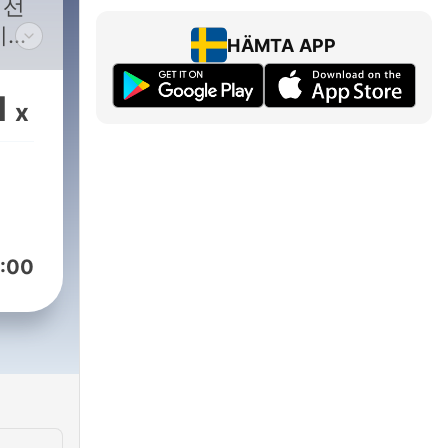
 선
이지?
HÄMTA APP
다 모
신과
1
x
스포
:00