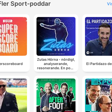
Fler Sport-poddar
Vi
Zutas Hörna - nördigt,
erscoreboard
analyserande,
El Partidazo d
resonerande. En podd
om handboll.