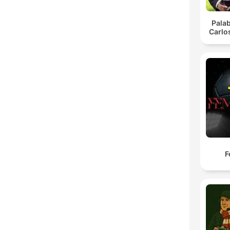
Pala
Carlo
F