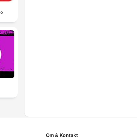
io
A
Om & Kontakt