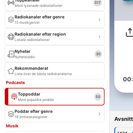
317
Mest lyssnade radiostationer
Radiokanaler efter genre
15 musikgenrer
Radiokanaler efter region
Lokala radiostationer
Nyheter
30
Nyhetsradio
Rekommenderat
Lista över de bästa radiokanalerna
00
Podcasts
Toppoddar
50
Mest populära poddar
Poddar efter genre
18 ämneskategorier
Avsnitt
Musik