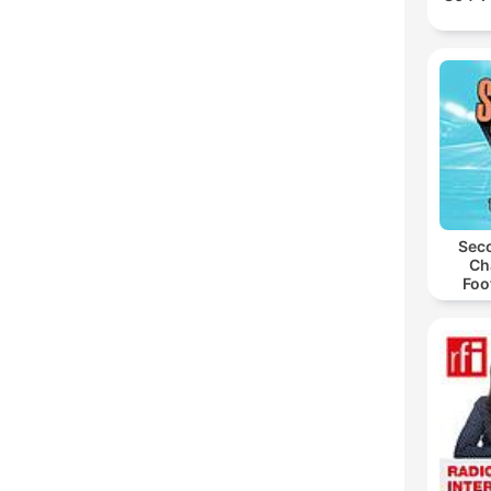
Seco
Ch
Foo