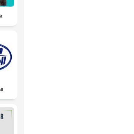
et
ll