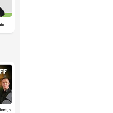
alo
lentijn