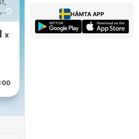
t,
,
HÄMTA APP
,
1
x
or
s.
:00