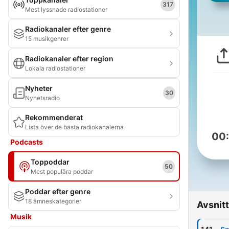
317
Mest lyssnade radiostationer
Radiokanaler efter genre
15 musikgenrer
Radiokanaler efter region
Lokala radiostationer
Nyheter
30
Nyhetsradio
Rekommenderat
Lista över de bästa radiokanalerna
00
Podcasts
Toppoddar
50
Mest populära poddar
Poddar efter genre
18 ämneskategorier
Avsnitt
Musik