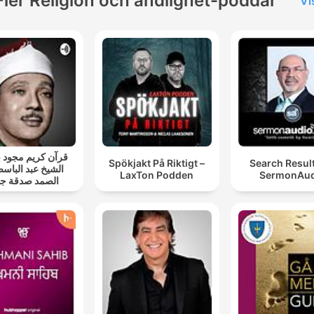
Fler Religion och andlighet-poddar
Vi
قرآن كريم مجود
Spökjakt På Riktigt –
Search Resul
الشيخ عبد الباسط
LaxTon Podden
SermonAud
الصمد صدقة جا