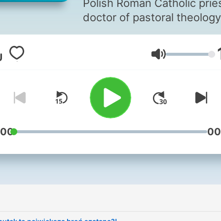
Polish Roman Catholic pries
doctor of pastoral theology
retreatist, preacher, prelate
canon of the Warsaw
Volym
Metropolitan Chapter, auth
of books on religious topic
:00
00