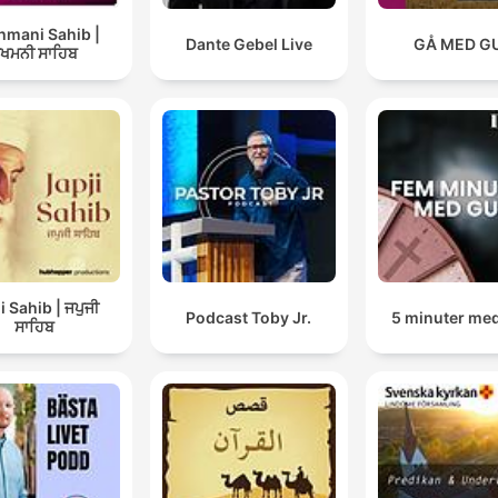
hmani Sahib |
Dante Gebel Live
GÅ MED G
ੁਖਮਨੀ ਸਾਹਿਬ
i Sahib | ਜਪੁਜੀ
Podcast Toby Jr.
5 minuter me
ਸਾਹਿਬ