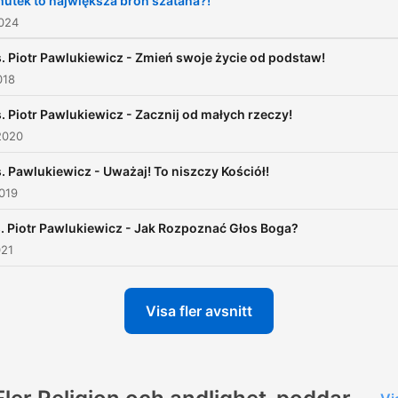
utek to największa broń szatana?!
2024
. Piotr Pawlukiewicz - Zmień swoje życie od podstaw!
018
. Piotr Pawlukiewicz - Zacznij od małych rzeczy!
2020
. Pawlukiewicz - Uważaj! To niszczy Kościół!
019
. Piotr Pawlukiewicz - Jak Rozpoznać Głos Boga?
021
Visa fler avsnitt