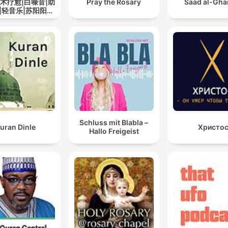
艺术疗愈|白噪音|助
Pray the Rosary
Saad al-Gh
|轻音乐|苏阳阳频
道
Schluss mit Blabla –
uran Dinle
Христо
Hallo Freigeist