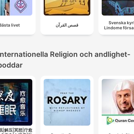
Svenska ky
Bästa livet
قصص القرآن
Lindome försa
Internationella Religion och andlighet-
poddar
眠|解压|冥想|疗愈