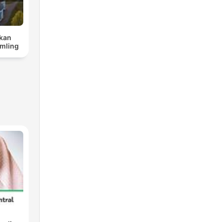
rkan
mling