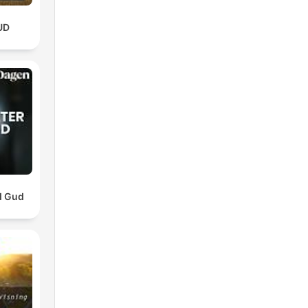
UD
d Gud