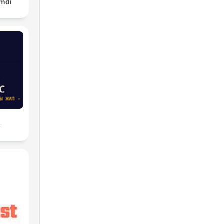
amdi
с