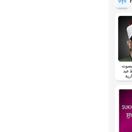
 بصوت
 عبد
رية