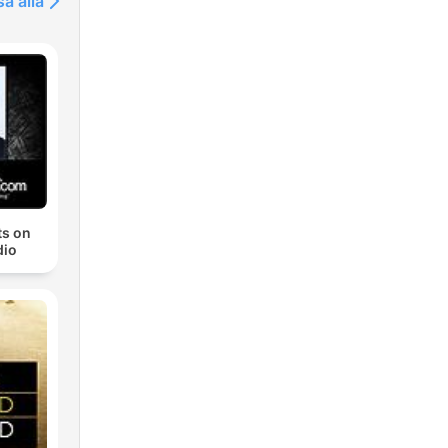
sa alla
ts on
io