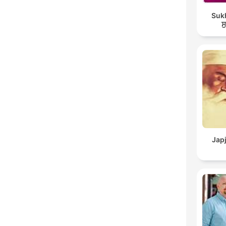
Suk
ਸ
Japj