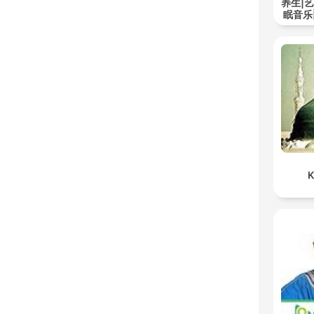
养生|
眠音乐
K