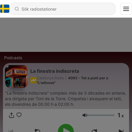
Podcasts
La finestra indiscreta
Catalunya Ràdio
|
4093 - Tot a punt per a
"L'odissea"
"La finestra indiscreta" compleix més de 3 dècades en antena,
ara dirigida per Toni de la Torre. Crispetes i aixequem el teló,
els divendres de 00.00 h a 02.00 h.
1
x
Volym