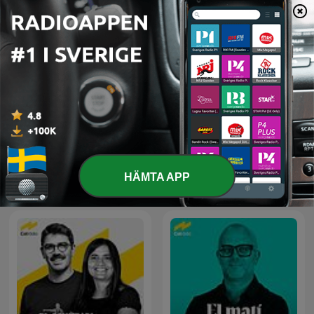
L'ofici de viure
La nit dels ignorants
HÄMTA APP