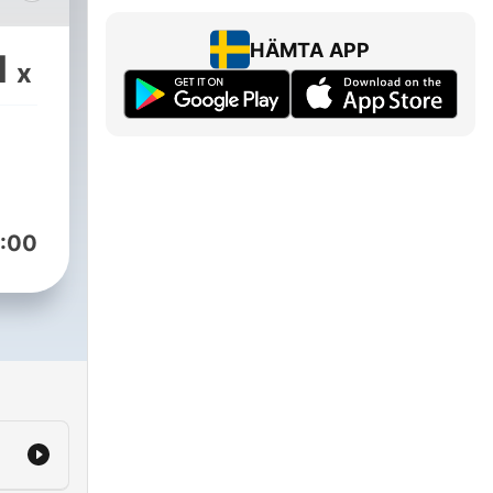
-
HÄMTA APP
1
x
 det
,
:00