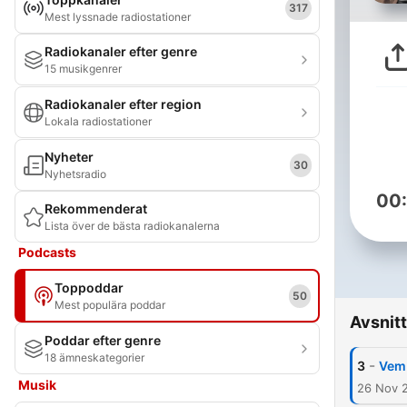
317
Mest lyssnade radiostationer
Radiokanaler efter genre
15 musikgenrer
Radiokanaler efter region
Lokala radiostationer
Nyheter
30
Nyhetsradio
00
Rekommenderat
Lista över de bästa radiokanalerna
Podcasts
Toppoddar
50
Mest populära poddar
Avsnitt
Poddar efter genre
18 ämneskategorier
-
3
Vem 
Musik
26 Nov 