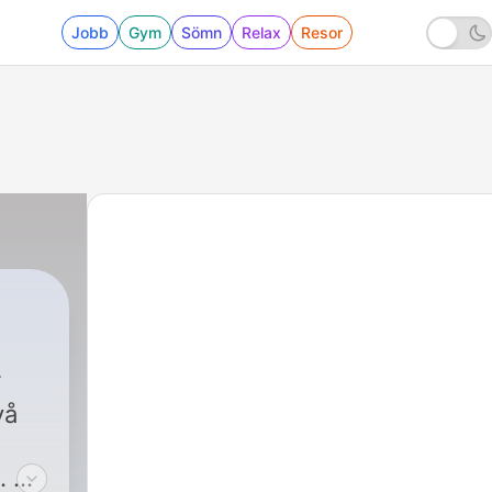
Jobb
Gym
Sömn
Relax
Resor
vå
 Vi