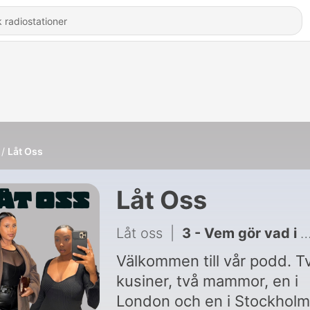
Låt Oss
Låt Oss
Låt oss
|
3 - Vem gör vad i hushållet?
Välkommen till vår podd. T
kusiner, två mammor, en i
London och en i Stockholm.