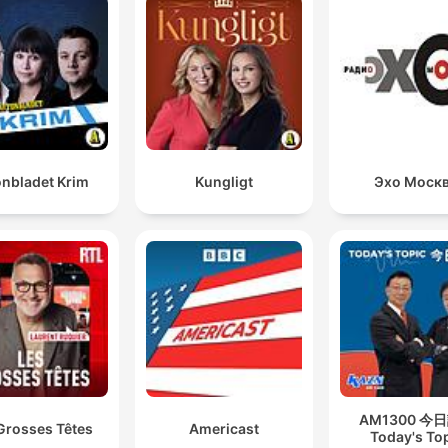
punkter
Tout est fabriqué en France, dans une usine qui est
Origine France Garantie, en Vendée, derrière le Puy d
Fou.
00:02:15 · Les fondateurs soulignent l'ancrage local et la quali
de leur production française.
onbladet Krim
Kungligt
Эхо Моск
en open space, on est coupé toutes les 11 minutes et i
en faut 23 pour se reconcentrer.
00:09:05 · L'interlocuteur illustre la perte de productivité mas
causée par les interruptions sonores en milieu de travail ouvert
Un acouphène, c'est un bruit fantôme qui n'existe pa
dans l'environnement, mais que toi, you vas entendre.
00:23:58 · Cette phrase définit la nature subjective et inexist
AM1300 今
Grosses Têtes
Americast
physiquement de l'acouphène.
Today's To