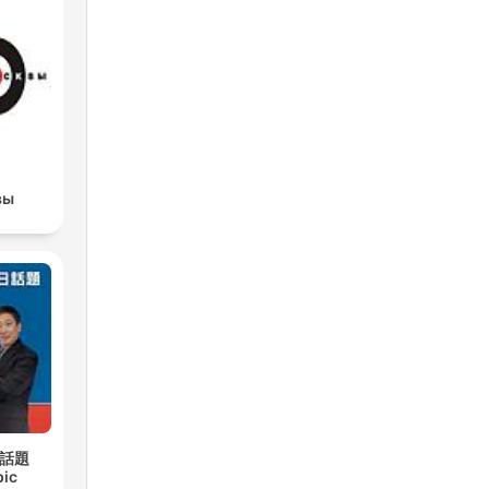
u
té
вы
l
sive
.
s
ante
日話題
pic