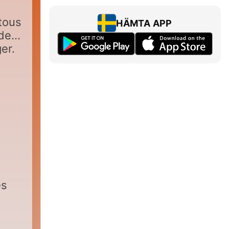
tous
HÄMTA APP
 de
er.
es