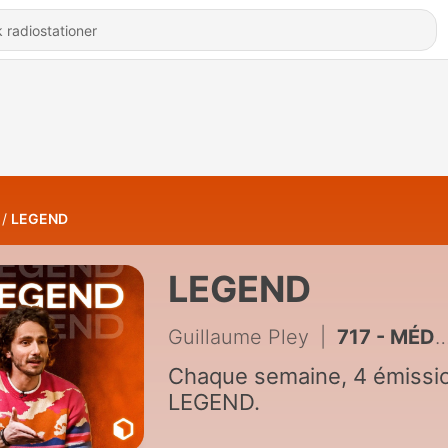
LEGEND
LEGEND
Guillaume Pley
|
717 - MÉDECIN ORL : COTONS-TIGES, BOULES QUIÈS… VOUS DÉTRUISEZ VOS OREILLES SANS LE SAVOIR !
Chaque semaine, 4 émissi
LEGEND.