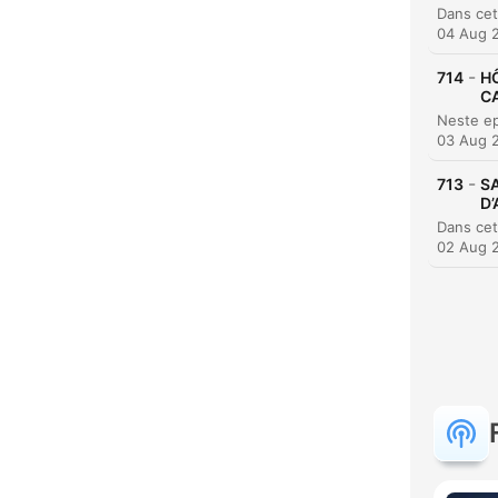
04 Aug 
-
714
HÔ
CA
03 Aug 
-
713
SA
D
02 Aug 
K