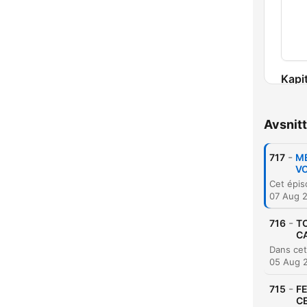
Kapit
Avsnitt
-
717
MÉ
VO
07 Aug 
-
716
TO
C
05 Aug 
-
715
F
C