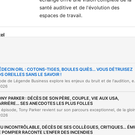
santé auditive et de l'évolution des
espaces de travail.
el
Introduction : Le sujet du bruit et de l'audition
00:00:00
Présentation de Work with Island et de leur
00:01:49
solution
DECIN ORL : COTONS-TIGES, BOULES QUIÈS… VOUS DÉTRUISEZ
S OREILLES SANS LE SAVOIR !
L'origine du projet : l'inspiration venue des Éta
00:02:57
Cet épisode de Légende Business explore les enjeux du bruit et de l'audition, en mettant en lumière l'entreprise Work with Island. Les fondateurs partagent leur parcours entrepreneurial, de la créati
Unis
2026
Révolutionner l'expérience client et les modèle
00:05:31
NY PARKER : DÉCÈS DE SON PÈRE, COUPLE, VIE AUX USA,
de prix
ARRIÈRE… SES ANECDOTES LES PLUS FOLLES
Chiffres clés et impact du bruit sur la producti
00:07:41
2026
L'impact du bruit au bureau et la solution des
00:09:05
EU INCONTRÔLABLE, DÉCÈS DE SES COLLÈGUES, CRITIQUES… ÉM
cabines acoustiques
E POMPIER RACONTE L’ENFER DES INCENDIES