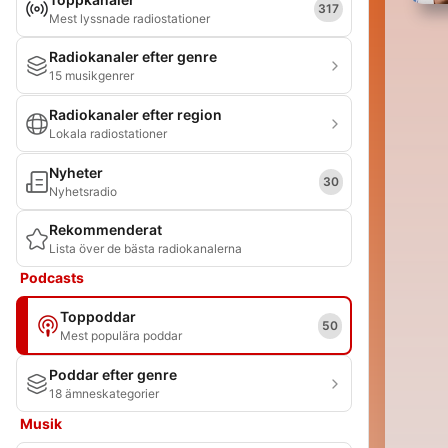
317
Mest lyssnade radiostationer
Radiokanaler efter genre
15 musikgenrer
Radiokanaler efter region
Lokala radiostationer
Nyheter
30
Nyhetsradio
Rekommenderat
Lista över de bästa radiokanalerna
Podcasts
Toppoddar
50
Mest populära poddar
Poddar efter genre
18 ämneskategorier
Musik