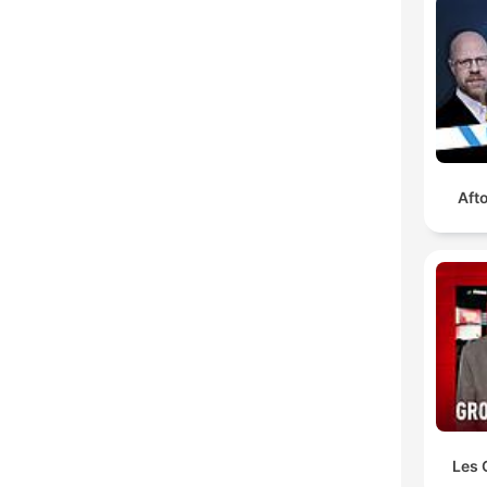
Höjd
Aft
Les 