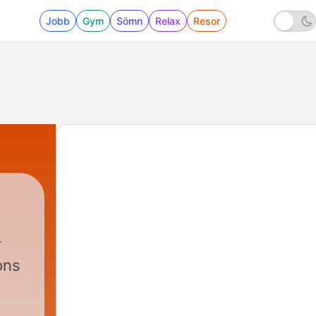
Jobb
Gym
Sömn
Relax
Resor
ons