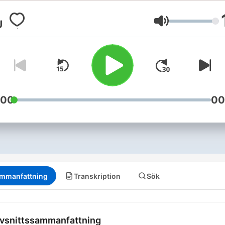
Volym
:00
00
mmanfattning
Transkription
Sök
vsnittssammanfattning