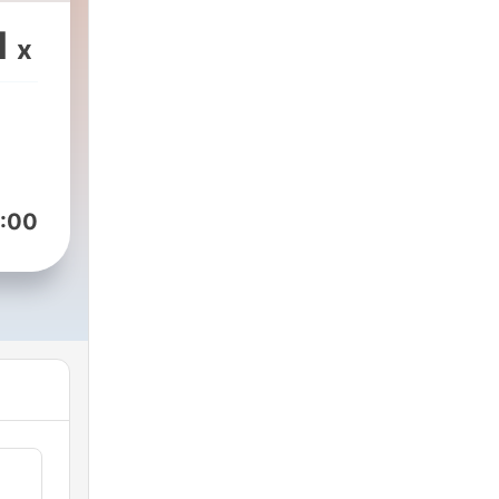
1
x
:00