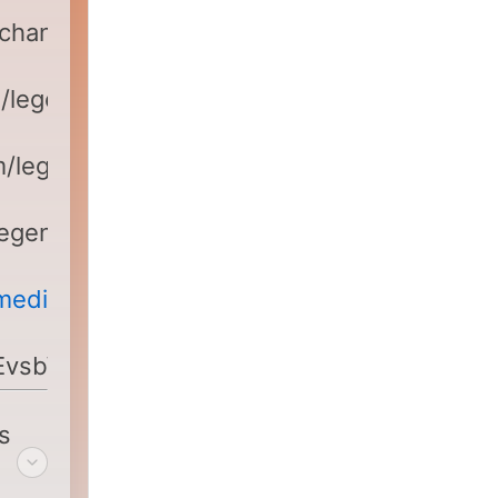
m/channel/UCIh7PDUAP226Pa_NtjN9Jqw
/legendmediafr
m/legendmedia/
legend
mediafr
gEvsbWV
s