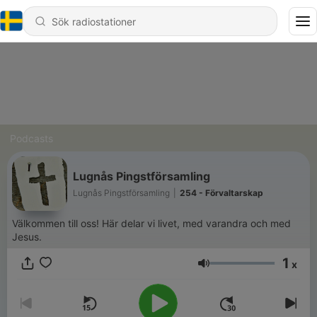
Podcasts
Lugnås Pingstförsamling
Lugnås Pingstförsamling
|
254 - Förvaltarskap
Välkommen till oss! Här delar vi livet, med varandra och med
Jesus.
1
x
Volym