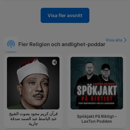
Visa fler avsnitt
Visa alla
Fler Religion och andlighet-poddar
قرآن كريم مجود بصوت الشيخ
Spökjakt På Riktigt –
عبد الباسط عبد الصمد صدقة
LaxTon Podden
جارية