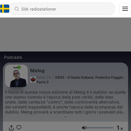
Podcasts
Melog
Radio 24
|
2603 - Il Genio italiano: Federico Faggin -
Parte 2
Il focus di questa nuova edizione di Melog è il dubbio: se quella
che stiamo vivendo è l'epoca della post verità, delle idee
urlate, delle certezze "contro", delle controverità alternative,
dei verdetti inappellabili, è anche l'epoca della scomparsa del
dubbio. Melog proverà a scardinare tutti i giorni i postulati più
ferrei del "flusso" social-mediatico con le sue domande e le sue
provocazioni che porremo ogni volta agli italiani in ascolto.
1
x
Volym