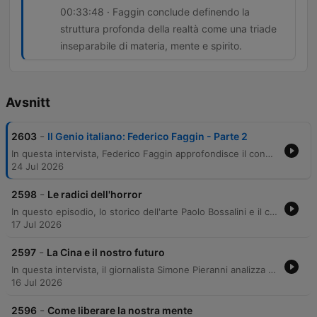
00:33:48 · Faggin conclude definendo la
struttura profonda della realtà come una triade
inseparabile di materia, mente e spirito.
Avsnitt
-
2603
Il Genio italiano: Federico Faggin - Parte 2
In questa intervista, Federico Faggin approfondisce il concetto di responsabilità individuale e critica lo scientismo, una visione che riduce la realtà a pura meccanica o matematica. L'autore esplora i limiti dell'intelligenza artificiale, sottolineando come la coscienza sia un campo fondamentale che precede la materia. Il dialogo prosegue analizzando l'integrazione necessaria tra scienza e spiritualità, proponendo una visione olistica in cui ragione e intuizione convergono. Faggin sostiene che la realtà sia un'unità composta da materia, mente e spirito, superando la separazione tra l'aspetto razionale e quello esperienziale.
24 Jul 2026
-
2598
Le radici dell'horror
In questo episodio, lo storico dell'arte Paolo Bossalini e il conduttore analizzano la natura della tortura, distinguendo tra l'immaginario gotico-letterario e la realtà storica. La discussione esplora come molti strumenti famosi siano in realtà invenzioni romantiche successive, mentre la vera violenza storica era più rudimentale. Il percorso prosegue analizzando l'evoluzione verso forme moderne di tortura psicologica, come la privazione del sonno, e il ruolo dell'iconografia religiosa nel rappresentare il martirio. Infine, viene tracciato un parallelismo tra la gogna storica e la moderna 'gogna mediatica' dei social network.
17 Jul 2026
-
2597
La Cina e il nostro futuro
In questa intervista, il giornalista Simone Pieranni analizza l'evoluzione del rapporto tra Cina e Stati Uniti, passando dalla fascinazione per il modello americano degli anni '80 alla moderna competizione tecnologica. Viene esplorato come la cultura di massa e l'innovazione digitale abbiano trasformato la percezione cinese, portando oggi il Paese a un ruolo di leadership nell'intelligenza artificiale e nella robotica. L'analisi prosegue approfondendo l'avanzamento tecnologico cinese, con particolare attenzione all'integrazione dell'IA nell'educazione e al rapporto tra progresso tecnico e controllo sociale. Infine, viene esaminata la visione sinocentrica della Cina nel contesto geopolitico globale, analizzando le sfide di una possibile mediazione nei conflitti mondiali e il rischio di una futura divergenza tecnologica tra i due blocchi superpotenze.
16 Jul 2026
-
2596
Come liberare la nostra mente