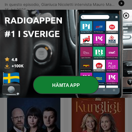
In questo episodio, Gianluca Nicoletti intervista Mauro Manca, mental neurotrainer, per discutere della nuova edizione del libro 'Leggimi nel pensiero'. La conversazione esplora il concetto di 'aggiornamento' mentale e l'importanza di superare i propri 'punti di ripristino' per evitare di rimanere intrappolati in comportamenti o identità basate sul dolore. Il dialogo prosegue analizzando il passaggio dall'analisi del comportamento all'osservazione dell'essenza profonda degli adolescenti, criticando l'uso di etichette cliniche che disumanizzano l'individuo. L'approccio scientifico proposto si focalizza sull'interazione dei fattori che portano al disagio, promuovendo la curiosità e l'impudicizia come strumenti essenziali per la rivelazione di sé contro la frenesia della produttività moderna.
15 Jul 2026
-
2595
Un mestiere che non attrae i giovani
Un'analisi approfondita della crisi di forza lavoro nel settore dell'autotrasporto in Italia, con un'intervista ad Alberto Talman, autotrasportatore e influencer su TikTok. La discussione esplora la mancanza di attrattività della professione per i giovani, le difficoltà legate alla formazione e la necessità di cambiare la narrazione sociale del mestiere. Il dibattito affronta inoltre le criticità operative, l'eccessiva burocrazia e la concorrenza sleale delle grandi aziende logistiche. Vengono esaminati gli impatti della delocalizzazione verso l'Est Europa e le normative italiane che penalizzano i conducenti esperti, mettendo a rischio la trasmissione generazionale delle competenze nel settore.
14 Jul 2026
Visa fler avsnitt
Visa alla
Fler Nyheter-poddar
HÄMTA APP