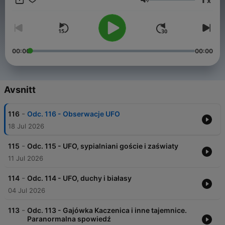
x
Volym
00:00
00:00
Avsnitt
-
116
Odc. 116 - Obserwacje UFO
18 Jul 2026
-
115
Odc. 115 - UFO, sypialniani goście i zaświaty
11 Jul 2026
-
114
Odc. 114 - UFO, duchy i białasy
04 Jul 2026
-
113
Odc. 113 - Gajówka Kaczenica i inne tajemnice.
Paranormalna spowiedź