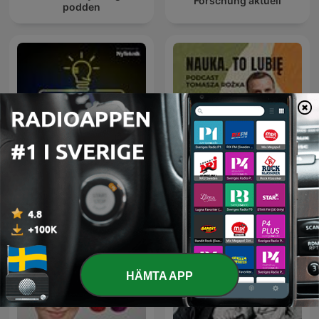
Forschung aktuell
podden
Svenska Snillen
Nauka To Lubię
HÄMTA APP