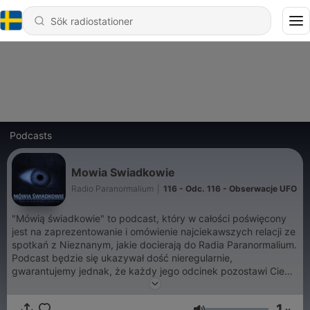
Podcasts
Mowia Swiadkowie
Radio Paranormalium
|
116 - Odc. 116 - Obserwacje UFO
"Mówią świadkowie" to podcast, który w całości poświęcony
jest na zaprezentowanie i omówienie najciekawszych relacji ze
spotkań z Nieznanym, jakie docierają do Radia Paranormalium.
Podcast będzie się ukazywał dość nieregularnie,
gwarantujemy jednak, że każdy jego odcinek pozostawi Ciebie
Drogi Słuchaczu i Ciebie Droga Słuchaczko z mnóstwem pytań
o prawdziwą naturę naszej rzeczywistości...
1