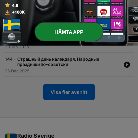
путешествия
16 Apr 2026
-
147
И смех, и грех. Анекдоты
06 Mar 2026
HÄMTA APP
-
146
В советском государстве. Новый фольклор
30 Jan 2026
-
144
Страшный день календаря. Народные
праздники по-советски
26 Dec 2025
Visa fler avsnitt
Radio Sverige