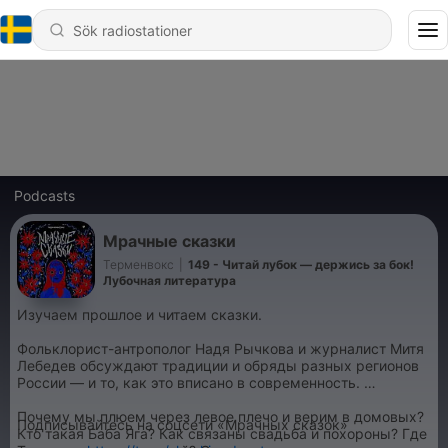
Podcasts
Мрачные сказки
Терменвокс
|
149 - Читай лубок — держись за бок!
Лубочная литература
Изучаем прошлое и читаем сказки.
Фольклорист-антрополог Надя Рычкова и журналист Митя
Лебедев обсуждают традиции и обряды разных регионов
России — и то, как это вписано в современность.
Почему мы плюем через левое плечо и верим в домовых?
Подписывайтесь на соцсети «Мрачных сказок»
Кто такая Баба Яга? Как связаны свадьба и похороны? Где