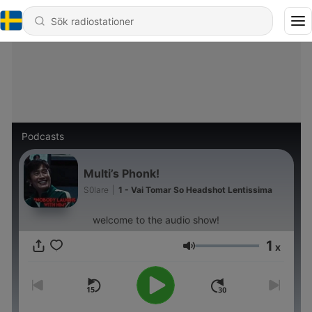
Podcasts
Multi’s Phonk!
S0lare
|
1 - Vai Tomar So Headshot Lentissima
welcome to the audio show!
1
x
Volym