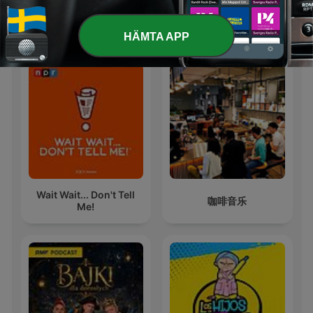
Internationella Fritid-poddar
HÄMTA APP
Wait Wait... Don't Tell
咖啡音乐
Me!