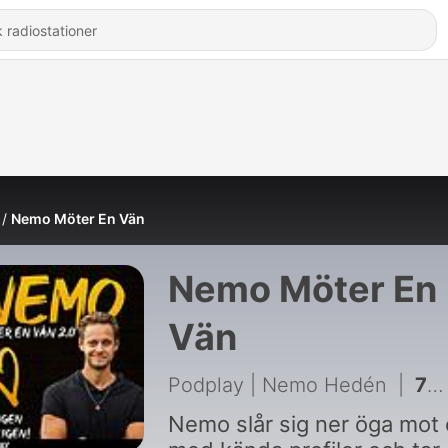
Nemo Möter En Vän
Nemo Möter En
Vän
Podplay | Nemo Hedén
|
752 - Tidigare låst avsnitt – Medina
Nemo slår sig ner öga mot