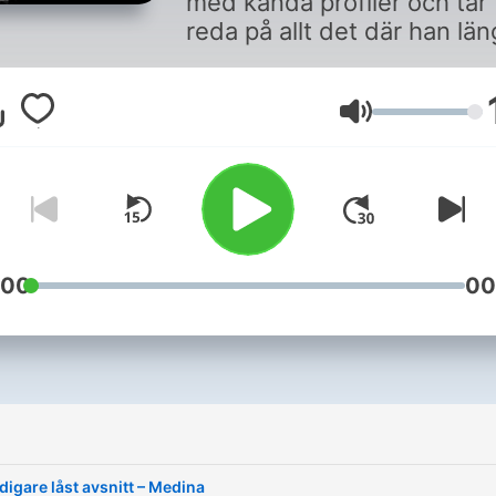
med kända profiler och tar
reda på allt det där han lä
undrat över. Målet är att
nyansera bilden av dem oc
lära känna människan bak
Volym
kändisfasaden. Nytt avsnit
varje måndag.
:00
00
digare låst avsnitt – Medina