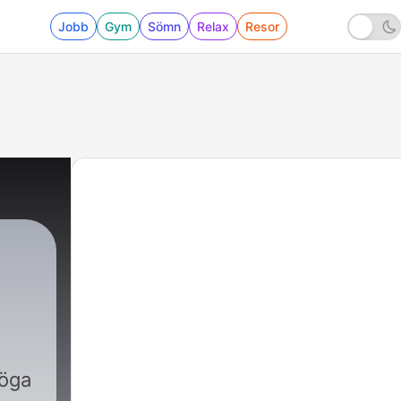
Jobb
Gym
Sömn
Relax
Resor
 öga