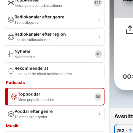
317
Mest lyssnade radiostationer
Radiokanaler efter genre
15 musikgenrer
Radiokanaler efter region
Lokala radiostationer
Nyheter
30
Nyhetsradio
Rekommenderat
Lista över de bästa radiokanalerna
00
Podcasts
Toppoddar
50
Mest populära poddar
Poddar efter genre
Avsnitt
18 ämneskategorier
Musik
-
752
Ti