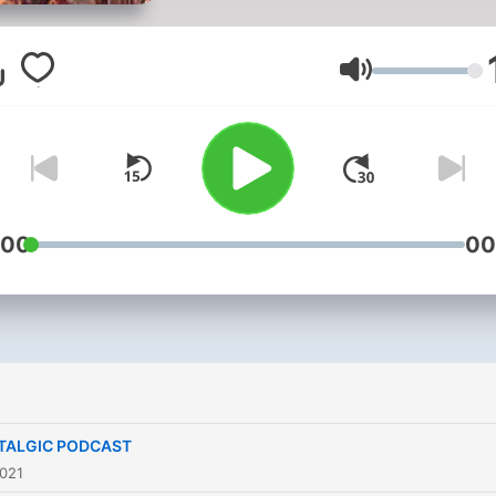
genap mata kuliah Announ
& Presenting
Volym
:00
00
TALGIC PODCAST
2021