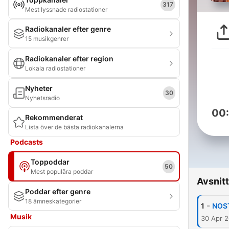
317
Mest lyssnade radiostationer
Radiokanaler efter genre
15 musikgenrer
Radiokanaler efter region
Lokala radiostationer
Nyheter
30
Nyhetsradio
00
Rekommenderat
Lista över de bästa radiokanalerna
Podcasts
Toppoddar
50
Mest populära poddar
Avsnitt
Poddar efter genre
18 ämneskategorier
-
1
NOS
Musik
30 Apr 