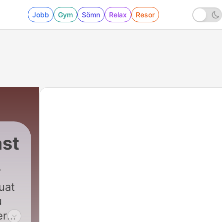
Jobb
Gym
Sömn
Relax
Resor
ast
uat
u
er