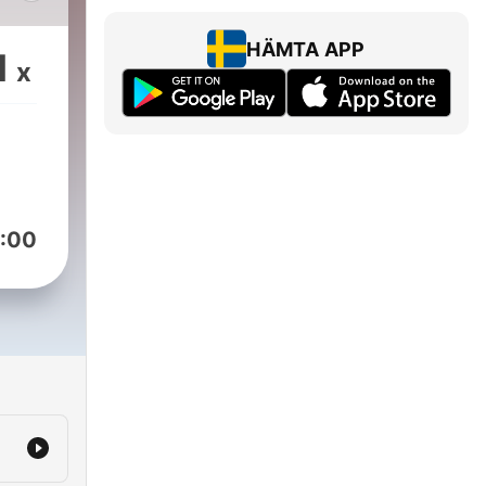
cing
HÄMTA APP
1
x
:00