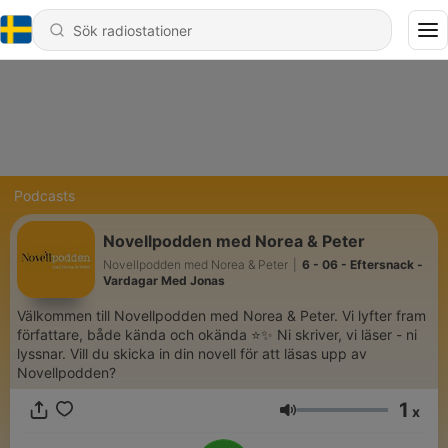
Podcasts
Novellpodden med Norea & Peter
Novellpodden med Norea & Peter
|
6 - 06 - Eftersnack -
Vardagar Med Jonas
Välkommen till Novellpodden med Norea & Peter. Vi lyfter fram
författare, både kända och okända ⭐️✨ Ni skriver, vi läser - ni
lyssnar. Vill du skicka in din novell för att läsas upp av
Novellpodden?
1
x
Volym