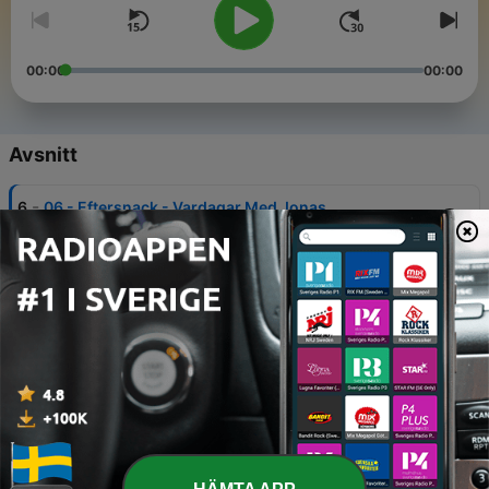
00:00
00:00
Avsnitt
-
6
06 - Eftersnack - Vardagar Med Jonas
25 Apr 2019
-
5
05 - Vardagar Med Jonas
25 Apr 2019
-
4
04 - Eftersnack - Cafe Marcello
21 Mar 2019
-
3
03- Café Marcello
21 Mar 2019
-
2
02 - Eftersnack - En Klunk Kallt Kaffe