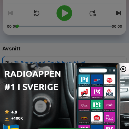
00:00
00:00
Avsnitt
-
76
75. Sommarprat: Om döden och livet
01 Aug 2026
-
75
74. Högläsning: Destruction i Tyskland –
Ljudversion
19 Jul 2026
-
74
73. Högläsning: Deicide i London – Ljudversion
19 Jul 2026
-
73
72. Dennis Jernberg i Japan - Ljudversion
28 Jun 2026