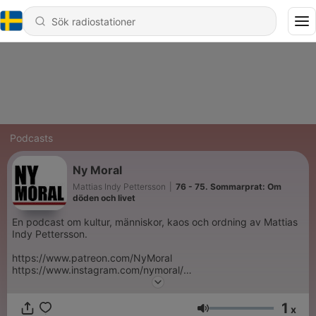
Podcasts
Ny Moral
Mattias Indy Pettersson
|
76 - 75. Sommarprat: Om
döden och livet
En podcast om kultur, människor, kaos och ordning av Mattias
Indy Pettersson.
https://www.patreon.com/NyMoral
https://www.instagram.com/nymoral/
nymoral.com
https://www.youtube.com/@NyMoralPodcast
1
x
Volym