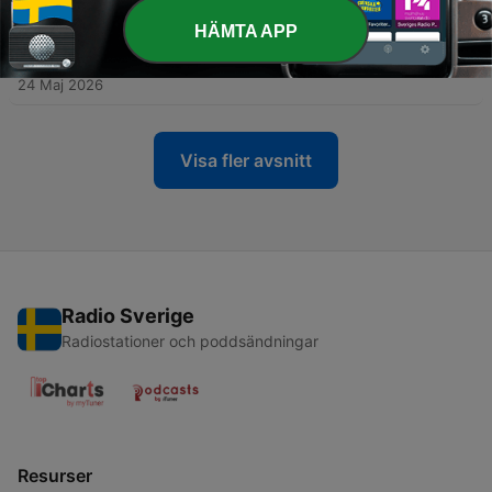
HÄMTA APP
-
72
71. Högläsning: Fuck The Commerce – Dagbok från
Metal Wire – Ljudversion
24 Maj 2026
Visa fler avsnitt
Radio Sverige
Radiostationer och poddsändningar
Resurser