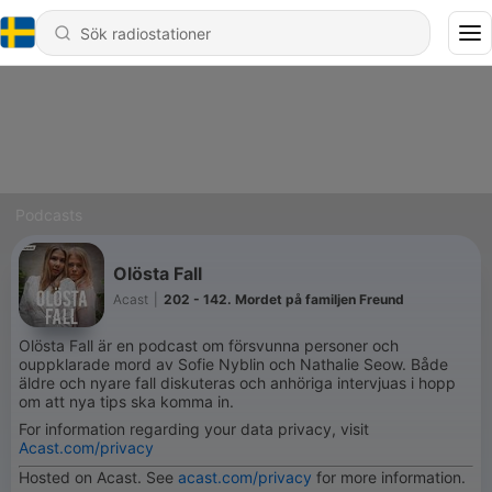
Podcasts
Olösta Fall
Acast
|
202 - 142. Mordet på familjen Freund
Olösta Fall är en podcast om försvunna personer och
ouppklarade mord av Sofie Nyblin och Nathalie Seow. Både
äldre och nyare fall diskuteras och anhöriga intervjuas i hopp
om att nya tips ska komma in.
For information regarding your data privacy, visit
Acast.com/privacy
Hosted on Acast. See
acast.com/privacy
for more information.