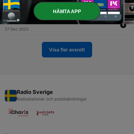
-
199
139. Lars Mittank - Försvunnen i Bulgarien
03 Jan 2024
HÄMTA APP
-
198
138. Mysteriet med Havorringen
27 Dec 2023
Visa fler avsnitt
Radio Sverige
Radiostationer och poddsändningar