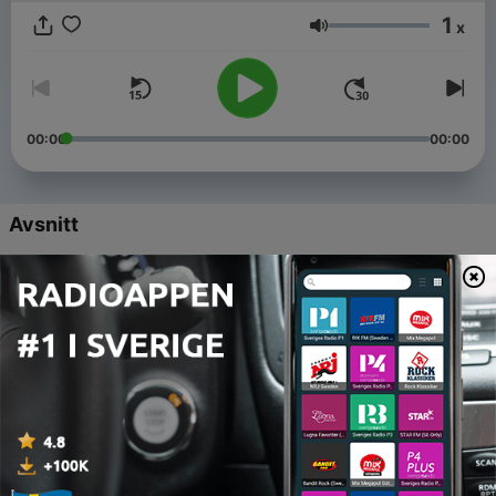
1
x
Volym
00:00
00:00
Avsnitt
-
202
142. Mordet på familjen Freund
24 Jan 2024
-
201
141. Mörtnäsmorden - Trippelmordet i
Gustavsberg
17 Jan 2024
-
200
140. Kyllikki Saari - Mordet som skakade Finland
10 Jan 2024