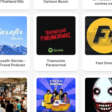
2TheHand 90s
Cartoon Boom
coches.ne
safir Stories -
Trasnoche
Fast One
 Travel Podcast
Paranormal