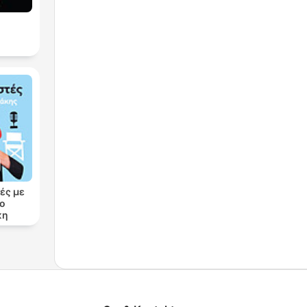
ές με
ρο
κη