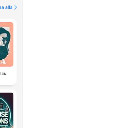
sa alla
las