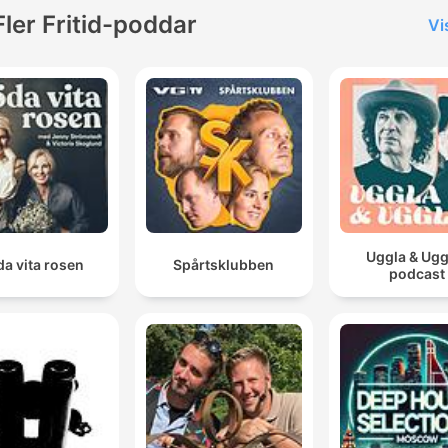
Fler Fritid-poddar
Vi
Uggla & Ugg
a vita rosen
Spårtsklubben
podcast