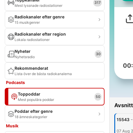
317
Mest lyssnade radiostationer
Radiokanaler efter genre
15 musikgenrer
Radiokanaler efter region
Lokala radiostationer
Nyheter
30
Nyhetsradio
00
Rekommenderat
Lista över de bästa radiokanalerna
Podcasts
Toppoddar
50
Mest populära poddar
Avsnitt
Poddar efter genre
18 ämneskategorier
-
15543
Musik
07 Aug 