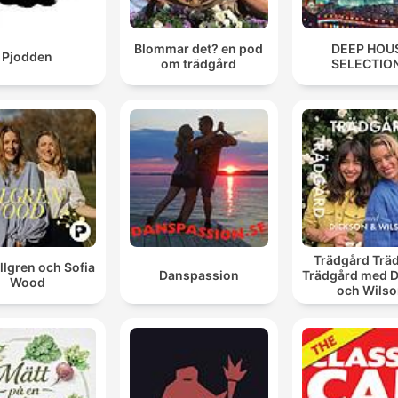
Blommar det? en pod
DEEP HOU
Pjodden
om trädgård
SELECTIO
Trädgård Trä
illgren och Sofia
Danspassion
Trädgård med 
Wood
och Wils