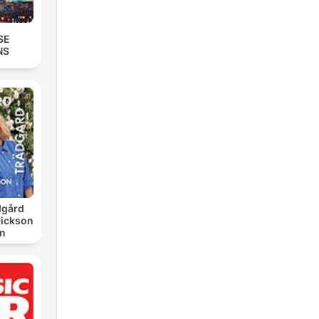
SE
NS
dgård
Dickson
on