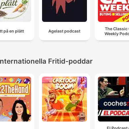
The Classic
t på en plätt
Agelast podcast
Weekly Pod
Internationella Fritid-poddar
El Podcast