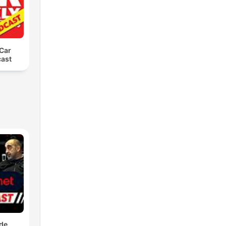
 Car
cast
 de