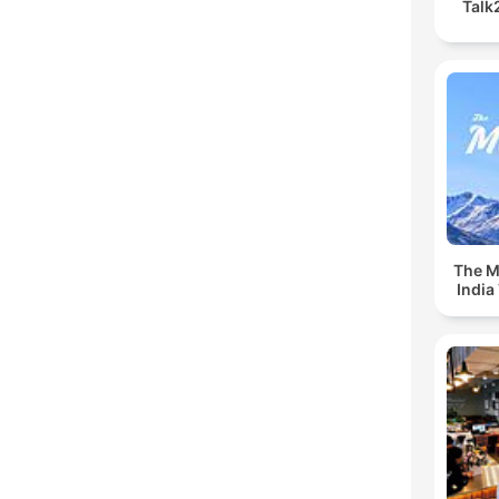
Talk
The Mu
India