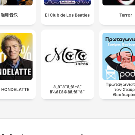
咖啡音乐
El Club de Los Beatles
Terror
Πρωταγωνιστ
ã‚‚ã¨ã˜ã‚ƒã±ã‚“
 HONDELATTE
τον Σταύ
ã½ã£ã©ãã‚ƒã™ã¨
Θεοδωρά