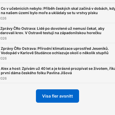
Co v učebnicích nebylo: Příběh českých skal začíná v dobách, kd
na našem území bylo moře a ukládaly se tu vrstvy písku
2026
Zprávy ČRo Ostrava: Lidé po dovolené už nemusí čekat, aby
darovali krev. V Ostravě testují na západonilskou horečku
2026
Zprávy ČRo Ostrava: Přírodní klimatizace uprostřed Jeseníků.
Vodopád v Karlově Studánce ochlazuje okolí o několik stupňů
2026
Alex a host: Zpívám už 40 let a je krásné prozpívat se životem, řík
první dáma českého folku Pavlína Jíšová
2026
Visa fler avsnitt