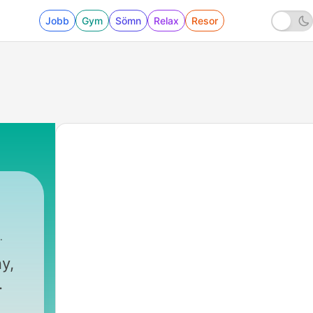
Jobb
Gym
Sömn
Relax
Resor
y,
.