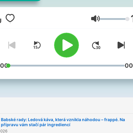
Volym
:00
00
Babské rady: Ledová káva, která vznikla náhodou – frappé. Na
přípravu vám stačí pár ingrediencí
2026