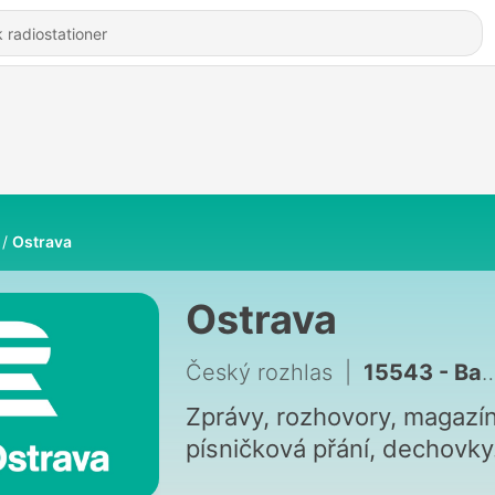
Ostrava
Ostrava
Český rozhlas
|
15543 - Babské rady: Ledová káva, která vznikla náhodou – frappé. Na přípravu vám stačí pár ingrediencí
Zprávy, rozhovory, magazín
písničková přání, dechovky