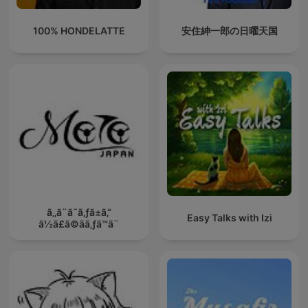
100% HONDELATTE
安住紳一郎の日曜天国
ã‚‚ã¨ã˜ã‚ƒã±ã‚“
Easy Talks with Izi
ã½ã£ã©ãã‚ƒã™ã¨