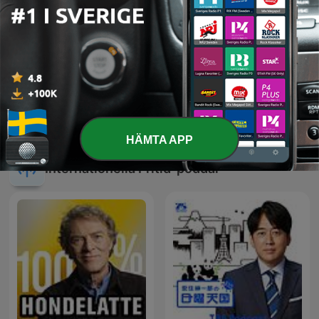
The Classic Car Weekly
Spider-Man-splaining
Podcast
HÄMTA APP
Internationella Fritid-poddar