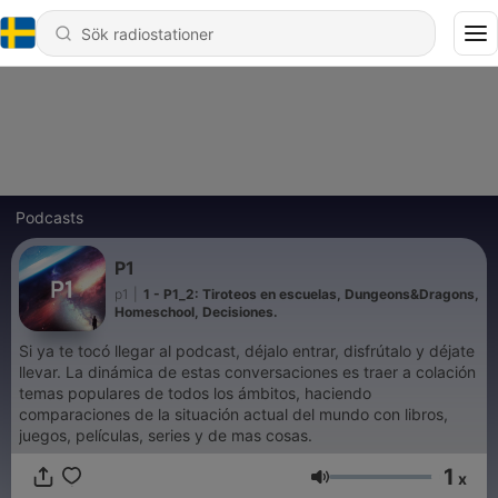
Podcasts
P1
p1
|
1 - P1_2: Tiroteos en escuelas, Dungeons&Dragons,
Homeschool, Decisiones.
Si ya te tocó llegar al podcast, déjalo entrar, disfrútalo y déjate
llevar. La dinámica de estas conversaciones es traer a colación
temas populares de todos los ámbitos, haciendo
comparaciones de la situación actual del mundo con libros,
juegos, películas, series y de mas cosas.
1
x
Volym