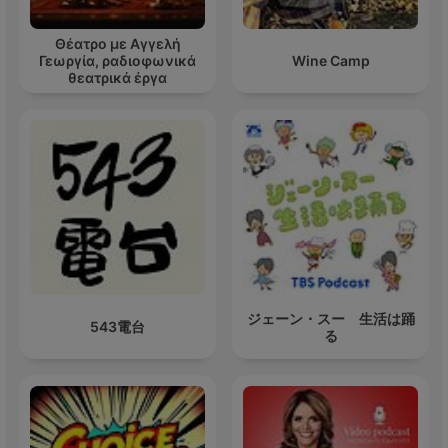
Θέατρο με Αγγελή
Γεωργία, ραδιοφωνικά
Wine Camp
θεατρικά έργα
ジェーン・スー 生活は踊
543電台
る