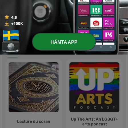
Göteborgsflickor by
Sigge Strömberg (1885 -
BARN
1920)
HÄMTA APP
Internationella Konst-poddar
Up The Arts: An LGBQT+
Lecture du coran
arts podcast