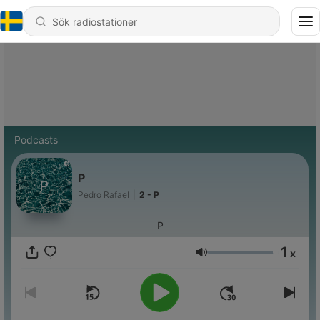
Podcasts
P
Pedro Rafael
|
2 - P
P
1
x
Volym