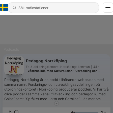
Podcasts
Pedagog Norrköping
FoU utbildningskontoret Norrköpings kommun
|
48 -
Tvåornas kör, med Kulturskolan - Utveckling och
pedagogik med Caisa
Pedagog Norrköping är en podd tillhörande webbsidan med
samma namn. Forsknings- och utvecklingsavdelningen på
utbildningskontoret i Norrköping producerar podden. Vi har två
olika poddar i samma kanal; ”Utveckling och pedagogik, med
Caisa” samt ”Språket med Lotta och Caroline”. Läs mer om
respektive podd på www.norrkoping.se/pedagog. Ljudslinga
till podden” Utveckling och pedagogik, med Caisa” är skapad
1