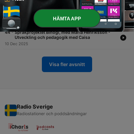
-
45
Matematikundervisning, med Ola Helenius & Linda
Ahl - Utveckling och pedagogik med Caisa
HÄMTA APP
21 Jan 2026
-
44
Språkprojektet Binogi, med Maria Henriksson -
Utveckling och pedagogik med Caisa
10 Dec 2025
Visa fler avsnitt
Radio Sverige
Radiostationer och poddsändningar