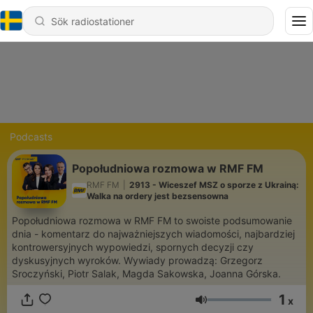
Podcasts
Popołudniowa rozmowa w RMF FM
RMF FM
|
2913 - Wiceszef MSZ o sporze z Ukrainą:
Walka na ordery jest bezsensowna
Popołudniowa rozmowa w RMF FM to swoiste podsumowanie
dnia - komentarz do najważniejszych wiadomości, najbardziej
kontrowersyjnych wypowiedzi, spornych decyzji czy
dyskusyjnych wyroków. Wywiady prowadzą: Grzegorz
Sroczyński, Piotr Salak, Magda Sakowska, Joanna Górska.
1
x
Volym