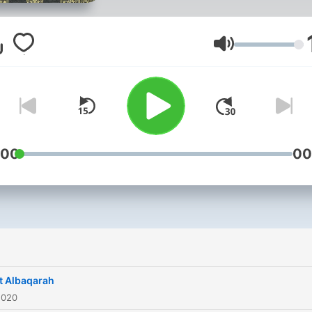
Volym
:00
00
t Albaqarah
2020