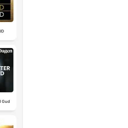
UD
d Gud