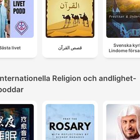
Svenska ky
Bästa livet
قصص القرآن
Lindome försa
Internationella Religion och andlighet-
poddar