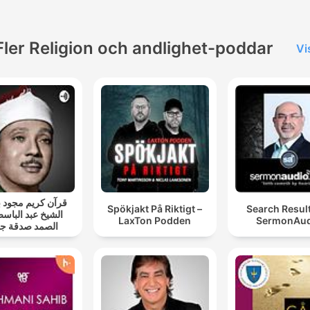
Fler Religion och andlighet-poddar
Vi
قرآن كريم مجود
Spökjakt På Riktigt –
Search Resul
الشيخ عبد الباسط
LaxTon Podden
SermonAud
الصمد صدقة جا