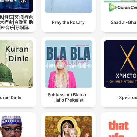
眠|解压|冥想|疗愈
艺术疗愈|白噪音|助
Pray the Rosary
Saad al-Gh
|轻音乐|苏阳阳频
道
Schluss mit Blabla –
uran Dinle
Христо
Hallo Freigeist