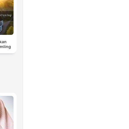
rkan
mling