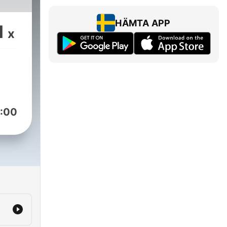
HÄMTA APP
1
x
:00