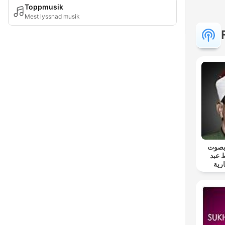
Toppmusik
Mest lyssnad musik
 بصوت
 عبد
رية