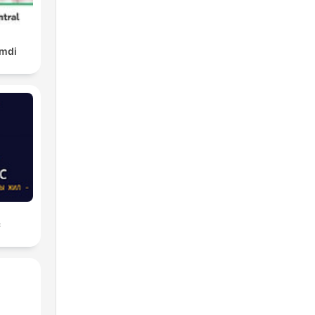
amdi
с