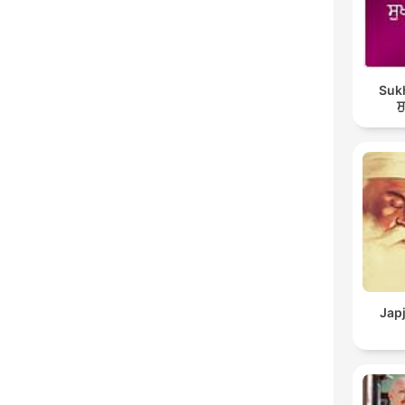
Suk
ਸ
Japj