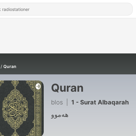
Quran
Quran
blos
|
1 - Surat Albaqarah
هەموو