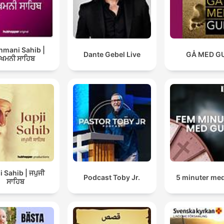
hmani Sahib |
Dante Gebel Live
GÅ MED G
ੁਖਮਨੀ ਸਾਹਿਬ
i Sahib | ਜਪੁਜੀ
Podcast Toby Jr.
5 minuter me
ਸਾਹਿਬ