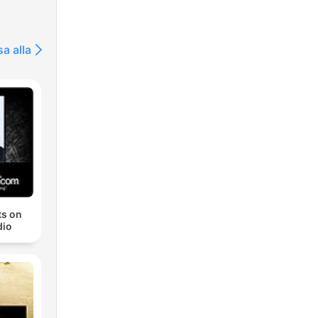
sa alla
ts on
io