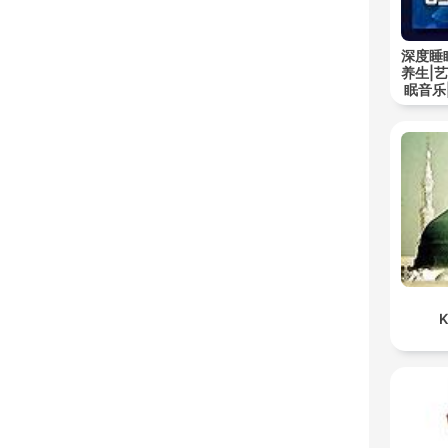
深度睡
养生|
眠音乐
K