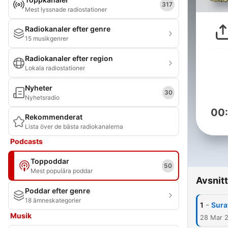
317
Mest lyssnade radiostationer
Radiokanaler efter genre
15 musikgenrer
Radiokanaler efter region
Lokala radiostationer
Nyheter
30
Nyhetsradio
00
Rekommenderat
Lista över de bästa radiokanalerna
Podcasts
Toppoddar
50
Mest populära poddar
Avsnitt
Poddar efter genre
18 ämneskategorier
-
1
Sura
Musik
28 Mar 