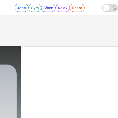
Jobb
Gym
Sömn
Relax
Resor