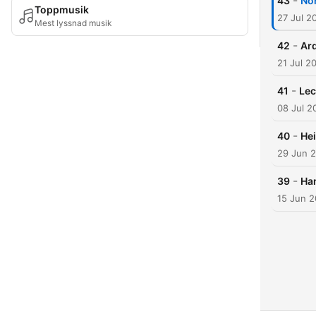
-
43
Nor
Toppmusik
27 Jul 2
Mest lyssnad musik
-
42
Ard
21 Jul 2
-
41
Lec
08 Jul 2
-
40
Hei
29 Jun 
-
39
Ham
15 Jun 