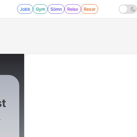
Jobb
Gym
Sömn
Relax
Resor
st