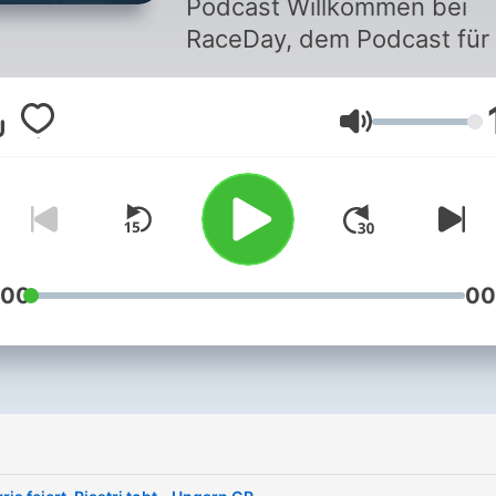
Podcast Willkommen bei
RaceDay, dem Podcast für 
Formel-1-Fans! Ob Strategi
Technik oder dramatische
Volym
Duelle auf der Strecke – hi
erfährst du alles, was du
wissen musst. Nach jedem
Rennwochenende besprec
wir die wichtigsten Ereigni
und blicken hinter die Kuli
:00
00
der schnellsten
Motorsportserie der Welt.
Schalte ein und bleib auf 
neuesten Stand! Instagram:
https://www.instagram.co
igsh=MTA0OTNvemd1YjJ