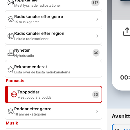
317
Mest lyssnade radiostationer
Radiokanaler efter genre
15 musikgenrer
Radiokanaler efter region
Lokala radiostationer
Nyheter
30
Nyhetsradio
Rekommenderat
Lista över de bästa radiokanalerna
00
Podcasts
Toppoddar
50
Mest populära poddar
Poddar efter genre
18 ämneskategorier
Avsnitt
Musik