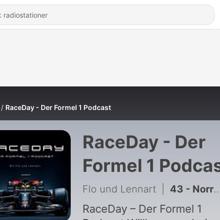
RaceDay - Der Formel 1 Podcast
RaceDay - Der
Formel 1 Podca
Flo und Lennart
|
43 - Norris feiert, Piastri tobt - Ungarn GP
RaceDay – Der Formel 1