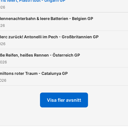
ris feiert, Piastri tobt - Ungarn GP
TikTok
026
https://www.tiktok.com/@r
ennenachterbahn & leere Batterien - Belgien GP
is_from_webapp=1&sender
026
lerc zurück! Antonelli im Pech - Großbritannien GP
026
ße Reifen, heißes Rennen - Österreich GP
2026
iltons roter Traum - Catalunya GP
2026
Visa fler avsnitt