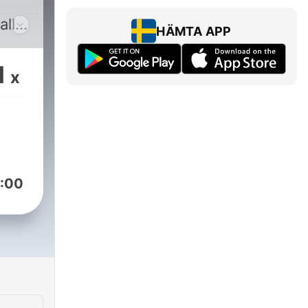
alle
HÄMTA APP
e,
1
x
er
hen
sse
ssen
:00
dem
m/raceday_f1_podcast?
zeA%3D%3D