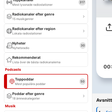
317
Mest lyssnade radiostationer
Radiokanaler efter genre
15 musikgenrer
Radiokanaler efter region
Lokala radiostationer
Nyheter
30
Nyhetsradio
Rekommenderat
Lista över de bästa radiokanalerna
00
Podcasts
Toppoddar
50
Mest populära poddar
Poddar efter genre
18 ämneskategorier
Avsnitt
Musik