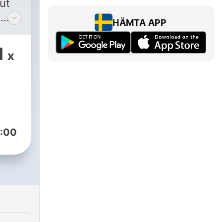
ut
d
HÄMTA APP
1
x
:00