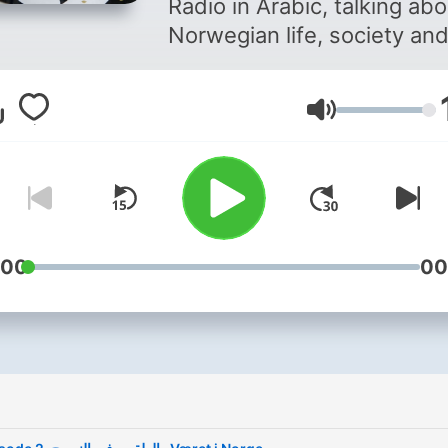
Radio in Arabic, talking abo
Norwegian life, society an
news.
Volym
:00
00