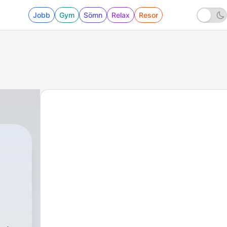
Jobb
Gym
Sömn
Relax
Resor
4 - -Episode 2-الطقس في النرويج- Været i Norge