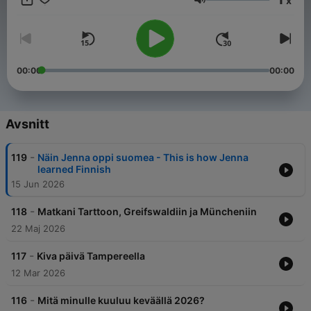
x
Volym
00:00
00:00
Avsnitt
-
119
Näin Jenna oppi suomea - This is how Jenna
learned Finnish
15 Jun 2026
-
118
Matkani Tarttoon, Greifswaldiin ja Müncheniin
22 Maj 2026
-
117
Kiva päivä Tampereella
12 Mar 2026
-
116
Mitä minulle kuuluu keväällä 2026?