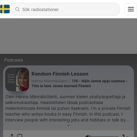
Podcasts
Random Finnish Lesson
Hanna Männikkölahti
|
119 - Näin Jenna oppi suomea -
This is how Jenna learned Finnish
Olen Hanna Männikkölahti, suomen kielen yksityisopettaja ja
selkomukauttaja. Haastattelen tässä podcastissa
mielenkiintoisia ihmisiä tai puhun itsekseni. I'm a private Finnish
teacher who writes books in easy Finnish. In this podcast, I
interview people with interesting jobs and hobbies or talk by
myself.
1