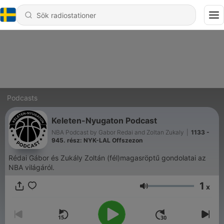
Podcasts
Keleten-Nyugaton Podcast
NBA Podcast by Gabor Redai and Zoltan Zukaly
|
1133 -
945. rész: NYK-LAL Offszezon
Rédai Gábor és Zukály Zoltán (fél)magasröptű gondolatai az
NBA világáról.
1
x
Volym