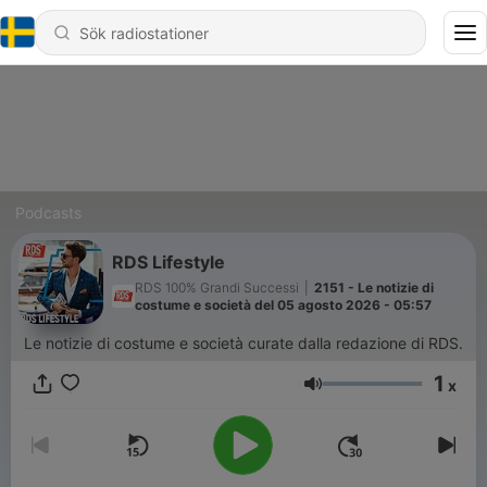
Podcasts
RDS Lifestyle
RDS 100% Grandi Successi
|
2151 - Le notizie di
costume e società del 05 agosto 2026 - 05:57
Le notizie di costume e società curate dalla redazione di RDS.
1
x
Volym