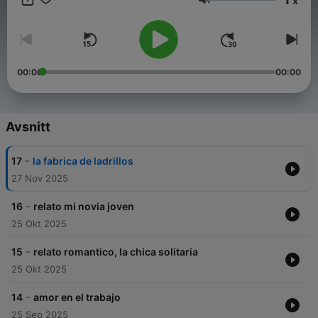
x
censura y un ambiente donde el deseo, el humor y la
Volym
autenticidad son la mezcla perfecta.
Si te gusta explorar lo que otros no se atreven a decir…
bienvenid@ a tu nuevo rincón favorito,.
00:00
00:00
Avsnitt
-
17
la fabrica de ladrillos
27 Nov 2025
-
16
relato mi novia joven
25 Okt 2025
-
15
relato romantico, la chica solitaria
25 Okt 2025
-
14
amor en el trabajo
25 Sep 2025