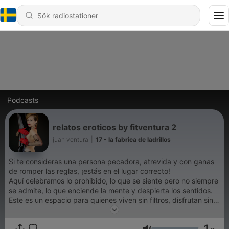
Podcasts
relatos eroticos by fitventura 2
juan ventura
|
17 - la fabrica de ladrillos
Si te consideras una persona pecadora, atrevida y con ganas
de romper las reglas, ¡estás en el lugar correcto!
Aquí celebramos lo prohibido, lo que se siente pero no siempre
se admite, lo que enciende la mente y despierta los sentidos.
Este es un espacio para quienes viven sin filtros, disfrutan sin
culpas y buscan conversaciones que provocan, entretienen y
hacen pensar. Prepárate para historias reales, temas sin
1