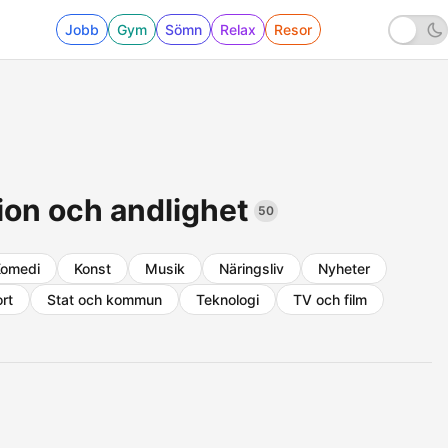
Jobb
Gym
Sömn
Relax
Resor
ion och andlighet
50
omedi
Konst
Musik
Näringsliv
Nyheter
rt
Stat och kommun
Teknologi
TV och film