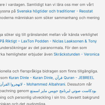
are i vardagen. Samtidigt kan vi lära oss mer om vårt
lyssna på
Svenska högtider och traditioner - Reostat
den moderna människan som söker sammanhang och mening
a söker sig till gränslandet mellan vår kända verklighet
På Riktigt – LaxTon Podden - Niclas Laaksonen & Tony
å undersökningar av det paranormala. För den som
rka hemligheter erbjuder även
Skräckstunden - Veronica
nella och flerspråkiga bidragen som finns tillgängliga.
såsom
Kuran Dinle - Kuran Dinle
,
قرآن Quran - JEBREEL
لاتهجروا القرآن الكريم - Mohammed Albahrani
. Dessutom når
coachning genom
بودكاست صوتي لبرنامج جويس ماير اسمتع
ng och personlig utveckling i sin tro. Oavsett bakgrund
nniskan och det gudomliga.