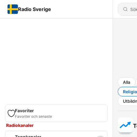
Radio Sverige
Alla
Religi
Utbild
Favoriter
Favoriter och senaste
Radiokanaler
T
Toppkanaler