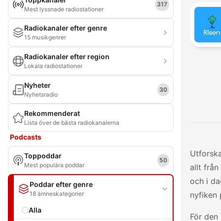
317
Mest lyssnade radiostationer
Radiokanaler efter genre
15 musikgenrer
Radiokanaler efter region
Lokala radiostationer
Nyheter
30
Nyhetsradio
Rekommenderat
Lista över de bästa radiokanalerna
Podcasts
Utforska
Toppoddar
50
Mest populära poddar
allt frå
och i da
Poddar efter genre
18 ämneskategorier
nyfiken 
Alla
För den 