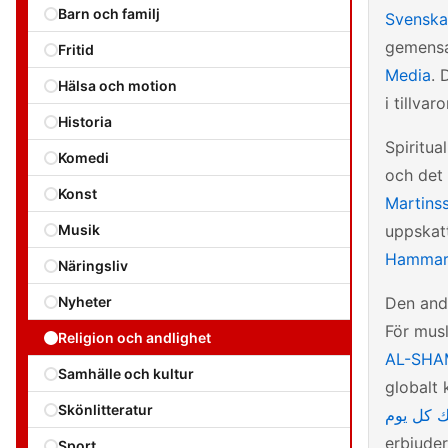
Barn och familj
Svenska
gemensa
Fritid
Media
. 
Hälsa och motion
i tillvaro
Historia
Spiritua
Komedi
och det
Konst
Martins
Musik
uppskat
Hammar
Näringsliv
Nyheter
Den andl
För musl
Religion och andlighet
AL-SHA
Samhälle och kultur
globalt
Skönlitteratur
erbjuder
Sport