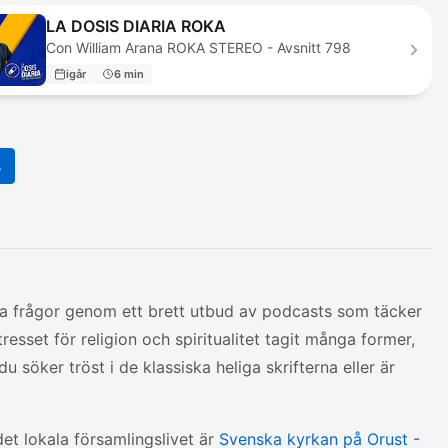
LA DOSIS DIARIA ROKA
Con William Arana ROKA STEREO - Avsnitt 798
igår
6 min
4
lla frågor genom ett brett utbud av podcasts som täcker
intresset för religion och spiritualitet tagit många former,
u söker tröst i de klassiska heliga skrifterna eller är
det lokala församlingslivet är
Svenska kyrkan på Orust -