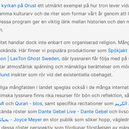
 kyrkan på Orust
ett utmärkt exempel på hur tron lever vid
mma kulturarv och de riter som formar vårt år genom att 
Dessa program ger en viktig länk mellan historien och 
n.
litet handlar dock inte enbart om organiserad religion. Mång
 okända. Här finner vi populära produktioner som
Spökjakt 
son | LaxTon Ghost Sweden
, där lyssnaren får följa med p
tar atmosfärisk spänning och mänskliga berättelser om mö
lund
insikter som rör vid det existentiella obehaget.
iga mångfalden i landet speglas också i de många internatio
imska lyssnare finns rika resurser för bön och reflektion, 
MI
och
Quran - blos
, samt specifika recitationer som
 kända röster som
Dante Gebel Live - Dante Gebel
och livs
بحياتك كل يوم - Joyce Meyer
en stor publik som söker hopp, vägledni
 dessa röster perspektiv som fördjupar förståelsen av mä