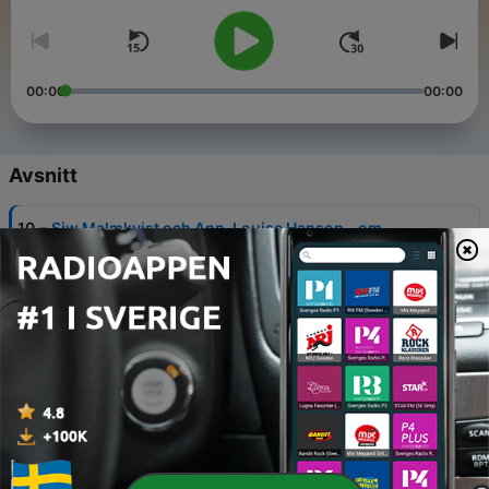
00:00
00:00
Avsnitt
-
10
Siw Malmkvist och Ann-Louise Hanson - om
konsten att odla vänskap
07 Aug 2026
-
8
Michael Segerström - att komma ut sent i livet
31 Jul 2026
-
7
Amelia Adamo - om konsten att sluta fred med livet
24 Jul 2026
-
5
Johan Rabaeus - med skuggorna som livskamrat
17 Jul 2026