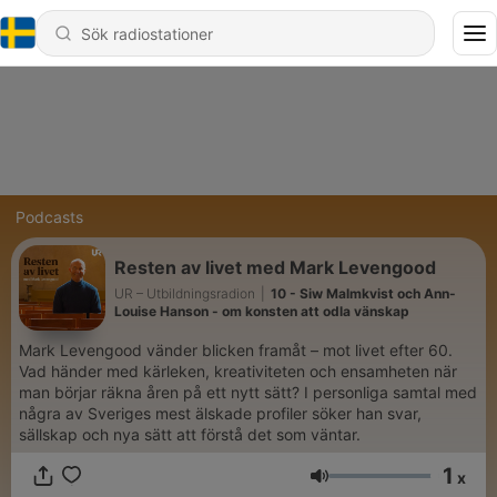
Podcasts
Resten av livet med Mark Levengood
UR – Utbildningsradion
|
10 - Siw Malmkvist och Ann-
Louise Hanson - om konsten att odla vänskap
Mark Levengood vänder blicken framåt – mot livet efter 60.
Vad händer med kärleken, kreativiteten och ensamheten när
man börjar räkna åren på ett nytt sätt? I personliga samtal med
några av Sveriges mest älskade profiler söker han svar,
sällskap och nya sätt att förstå det som väntar.
1
x
Volym