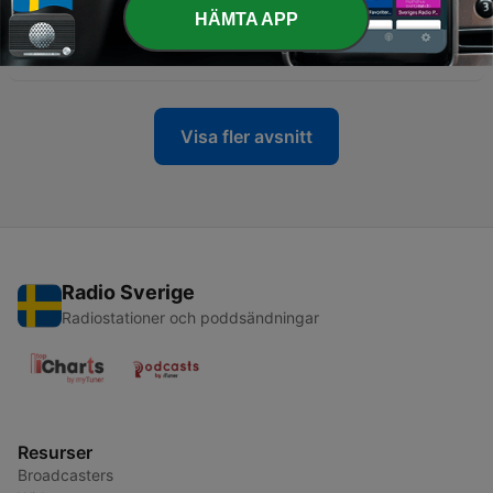
HÄMTA APP
-
4
Malou von Sivers – lust och begär genom hela livet
10 Jul 2026
Visa fler avsnitt
Radio Sverige
Radiostationer och poddsändningar
Resurser
Broadcasters