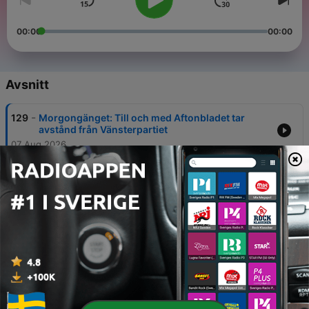
00:00
00:00
Avsnitt
-
129
Morgongänget: Till och med Aftonbladet tar
avstånd från Vänsterpartiet
07 Aug 2026
-
128
Morgongänget: Äntligen stopp för
medborgarskapen
06 Aug 2026
-
127
Morgongänget: Jomshofs storbråk med Anders
Lindberg
05 Aug 2026
-
126
Jean-Pierre Barda: Pride har spårat ut
04 Aug 2026