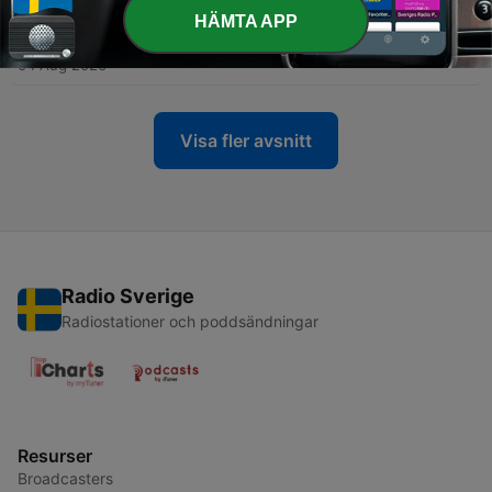
-
HÄMTA APP
125
Morgongänget: Magdalena Andersson lanserar
oinspirerad kampanj
04 Aug 2026
Visa fler avsnitt
Radio Sverige
Radiostationer och poddsändningar
Resurser
Broadcasters