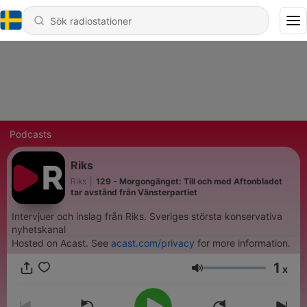
Podcasts
Riks
Riks
|
129 - Morgongänget: Till och med Aftonbladet
tar avstånd från Vänsterpartiet
Intervjuer och inslag från Riks. Sveriges största konservativa
nyhetskanal
Hosted on Acast. See
acast.com/privacy
for more information.
1
x
Volym