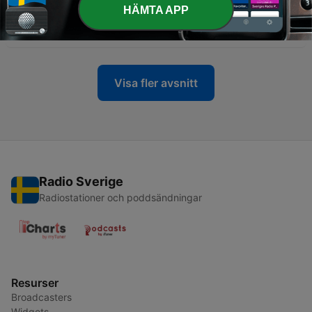
-
33
22. Östrogenläkemedel, trafiksäkerhet och
HÄMTA APP
sparande – statsministern svarar
06 Jul 2026
Visa fler avsnitt
Radio Sverige
Radiostationer och poddsändningar
Resurser
Broadcasters
Widgets