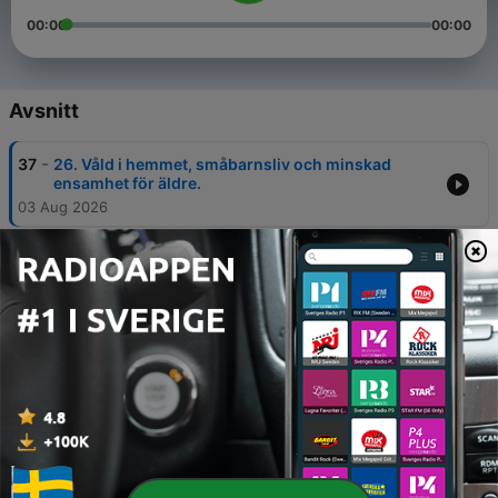
00:00
00:00
Avsnitt
-
37
26. Våld i hemmet, småbarnsliv och minskad
ensamhet för äldre.
03 Aug 2026
-
36
25. Hur får Sverige fler kvinnor i tech, bättre LSS
och djurskydd?
27 Jul 2026
-
35
24. Utbildning, jobb och jämställdhet – lyssnarna
frågar statsministern
20 Jul 2026
-
34
23. Varför mörkas brottsstatistiken – och varför är
kemikalieskatten kvar?
13 Jul 2026