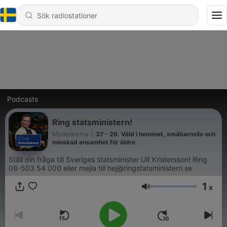
Podcasts
Ring statsministern!
Moderaterna
|
37 - 26. Våld i hemmet, småbarnsliv och
minskad ensamhet för äldre.
Ställ din fråga till Sveriges statsminister Ulf Kristersson! Ring
08-503 54 000 eller mejla till hej@ringstatsministern.se
1
x
Volym