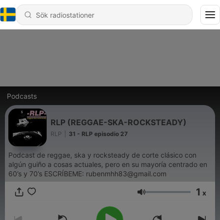
Podcasts
RLP (REGGAE-SKA-ROCKSTEADY)
RLP
|
31 - RLP episodio 27
Podcast de reggae, ska y rocksteady de corte clásico con
algún guiño a cosas actuales, pero en su mayoría centrado en
60’s y 70’s ESCRÍBEME: rubenmhh83@gmail.com
1
x
Volym