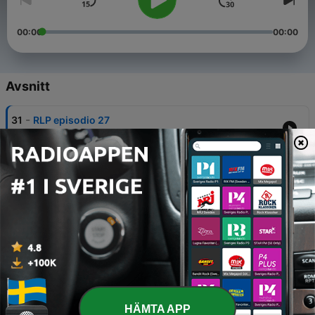
00:00
00:00
Avsnitt
-
31
RLP episodio 27
24 Jul 2025
-
30
RLP episodio 26
06 Jul 2024
-
29
RLP episodio 25
08 Feb 2024
-
28
RLP episodio 4
12 Feb 2020
-
27
RLP episodio 3
HÄMTA APP