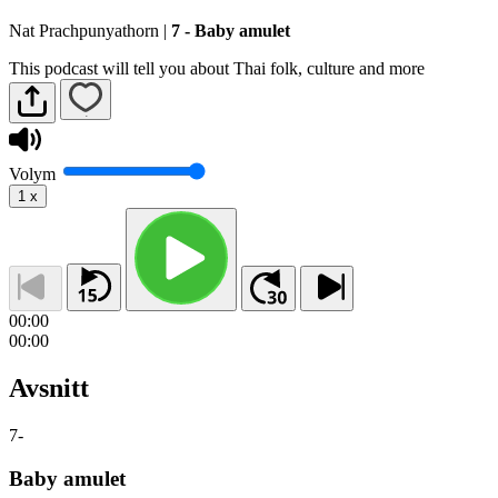
Nat Prachpunyathorn
|
7 - Baby amulet
This podcast will tell you about Thai folk, culture and more
Volym
1
x
00:00
00:00
Avsnitt
7
-
Baby amulet