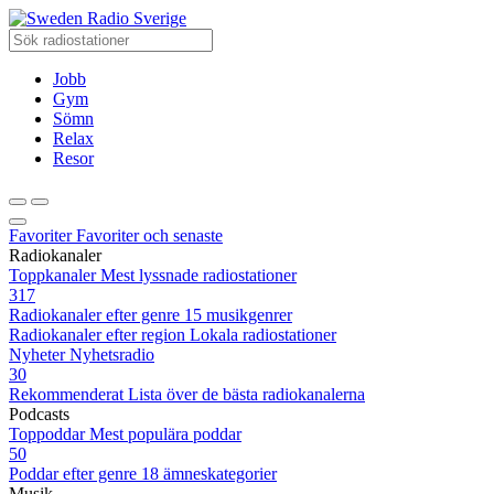
Radio Sverige
Jobb
Gym
Sömn
Relax
Resor
Favoriter
Favoriter och senaste
Radiokanaler
Toppkanaler
Mest lyssnade radiostationer
317
Radiokanaler efter genre
15 musikgenrer
Radiokanaler efter region
Lokala radiostationer
Nyheter
Nyhetsradio
30
Rekommenderat
Lista över de bästa radiokanalerna
Podcasts
Toppoddar
Mest populära poddar
50
Poddar efter genre
18 ämneskategorier
Musik