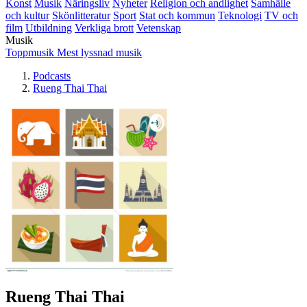
Konst
Musik
Näringsliv
Nyheter
Religion och andlighet
Samhälle
och kultur
Skönlitteratur
Sport
Stat och kommun
Teknologi
TV och
film
Utbildning
Verkliga brott
Vetenskap
Musik
Toppmusik
Mest lyssnad musik
Podcasts
Rueng Thai Thai
Rueng Thai Thai