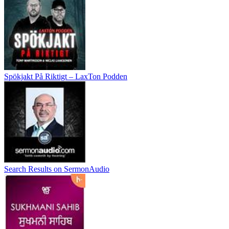
Spökjakt På Riktigt – LaxTon Podden
Search Results on SermonAudio