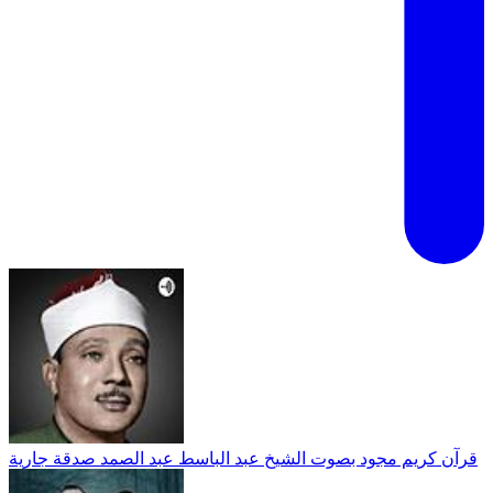
قرآن كريم مجود بصوت الشيخ عبد الباسط عبد الصمد صدقة جارية