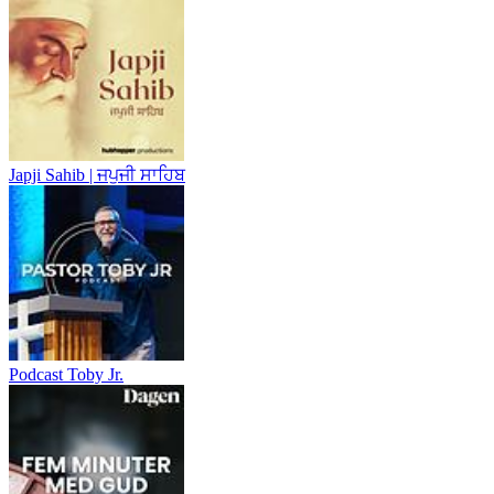
Japji Sahib | ਜਪੁਜੀ ਸਾਹਿਬ
Podcast Toby Jr.