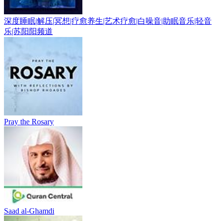
深度睡眠|解压|冥想|疗愈养生|艺术疗愈|白噪音|助眠音乐|轻音
乐|苏阳阳频道
Pray the Rosary
Saad al-Ghamdi