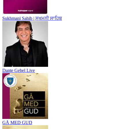
Sukhmani Sahib | ਸੁਖਮਨੀ ਸਾਹਿਬ
Dante Gebel Live
GÅ MED GUD