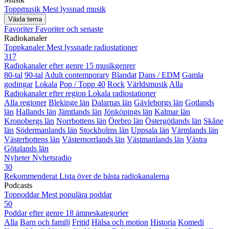
Toppmusik
Mest lyssnad musik
Växla tema
Favoriter
Favoriter och senaste
Radiokanaler
Toppkanaler
Mest lyssnade radiostationer
317
Radiokanaler efter genre
15 musikgenrer
80-tal
90-tal
Adult contemporary
Blandat
Dans / EDM
Gamla
godingar
Lokala
Pop / Topp 40
Rock
Världsmusik
Alla
Radiokanaler efter region
Lokala radiostationer
Alla regioner
Blekinge län
Dalarnas län
Gävleborgs län
Gotlands
län
Hallands län
Jämtlands län
Jönköpings län
Kalmar län
Kronobergs län
Norrbottens län
Örebro län
Östergötlands län
Skåne
län
Södermanlands län
Stockholms län
Uppsala län
Värmlands län
Västerbottens län
Västernorrlands län
Västmanlands län
Västra
Götalands län
Nyheter
Nyhetsradio
30
Rekommenderat
Lista över de bästa radiokanalerna
Podcasts
Toppoddar
Mest populära poddar
50
Poddar efter genre
18 ämneskategorier
Alla
Barn och familj
Fritid
Hälsa och motion
Historia
Komedi