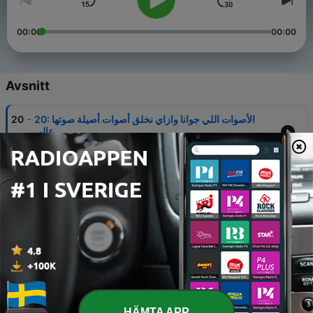
00:00
00:00
Avsnitt
-
20
20: الأصوات اللي جوانا وازاي نخلق أصوات أصيلة صوتها
عالي
07 Feb 2021
-
19
19: التأثير النفسي للإصابة بفيروس كورونا
31 Jan 2021
-
18
18: السعة النفسية ونظرية الكوباية
24 Okt 2020
-
17
17: سيزون جديد، المرة دي بجد + حكي من القلب ❤️
20 Okt 2020
-
16
16: دواير المساحات والحدود حوالينا
HÄMTA APP