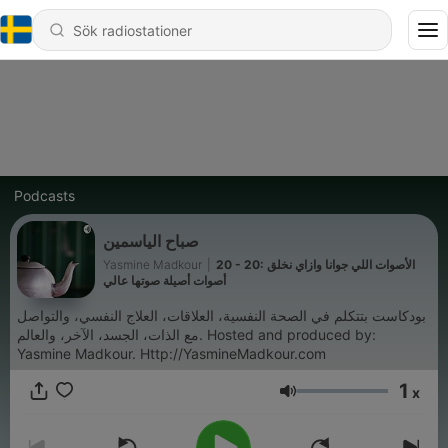
Podcasts
صباح الياسمين
Yasmine Madkour
|
20 - 20: الأصوات اللي جوانا وازاي نخلق
أصوات أصيلة صوتها عالي
بودكاست بتتكلم في الصحة النفسية، العلاقات، العلاج النفسي، والتواصل
مع الذات، الجسد، الآخر، والعالم. Hosted and produced by:
Yasmine Madkour. Http://YasmineMadkour.com
1
x
Volym