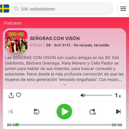
Podcasts
SEÑORAS CON VISÓN
ElTerrat
|
58 - ScV 3x12 - De tal palo, tal astilla
Las SEÑORAS CON VISÓN son cuatro amigas en los 40. Esti
Gabilondo, Bárbara Goenaga, Nata Moreno y Celia Pastor se
juntan para hablar de sus miserias, para buscar consuelo y
soluciones. Nace desde la más profunda convicción de que las
mujeres de esta generación “emosido engañada”. Con música
original de Ara Malikian, SEÑORAS CON VISÓN es una
producción de EL TERRAT.
1
x
Volym
00:00
00:00