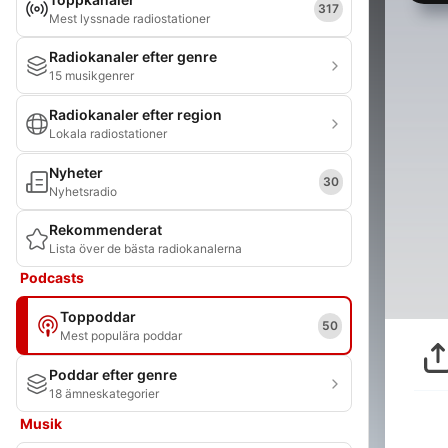
317
Mest lyssnade radiostationer
Radiokanaler efter genre
15 musikgenrer
Radiokanaler efter region
Lokala radiostationer
Nyheter
30
Nyhetsradio
Rekommenderat
Lista över de bästa radiokanalerna
Podcasts
Toppoddar
50
Mest populära poddar
Poddar efter genre
18 ämneskategorier
Musik