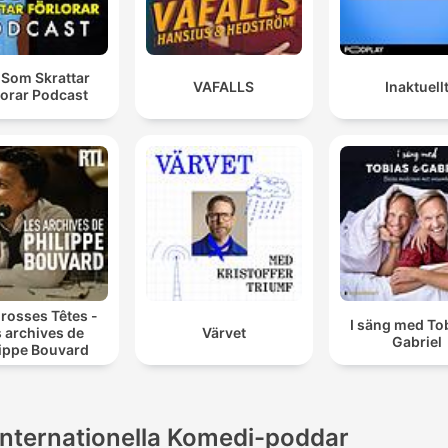
 Som Skrattar
VAFALLS
Inaktuell
lorar Podcast
rosses Têtes -
I säng med To
 archives de
Värvet
Gabriel
lippe Bouvard
Internationella Komedi-poddar