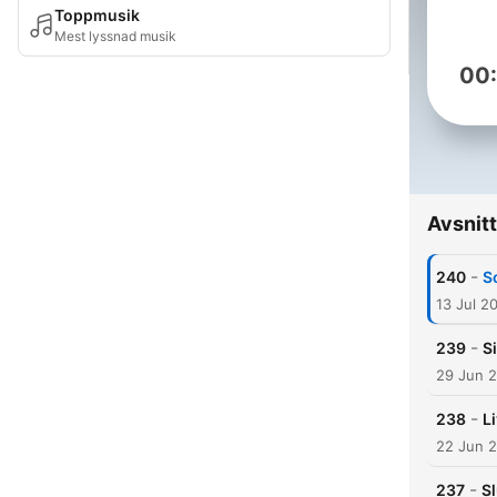
Toppmusik
Mest lyssnad musik
00
Avsnitt
-
240
S
13 Jul 2
-
239
Si
29 Jun 
-
238
Li
22 Jun 
-
237
Sl