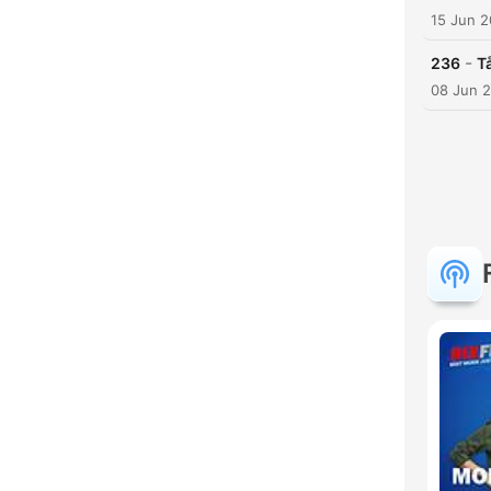
15 Jun 
-
236
T
08 Jun 