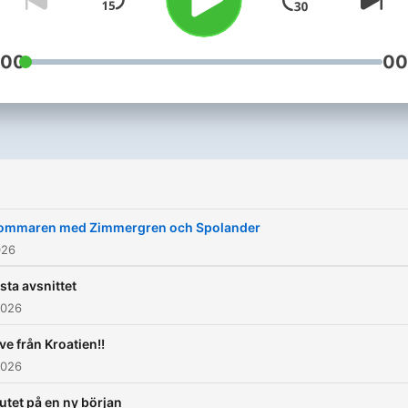
Nessvold representerar en
står produktionsteamet på
både samhällskritik och
yngre generations tankar 
Polpo Play, med Micke Solk
personlig rannsakan, där d
erfarenheter, vilket ofta le
och Anna Spolander som
:00
00
båda programledarna
till reflektioner kring deras
ansvariga för klippning och
använder sin komiska
olikheter och likheter.
redigering.
begåvning för att bearbeta
belysa komplexa känslor.
Resultatet är en produktio
som speglar den moderna
människans kamp med
ommaren med Zimmergren och Spolander
identitet och vardag,
026
presenterad med en tydlig
konstnärlig integritet.
sta avsnittet
2026
ve från Kroatien!!
2026
utet på en ny början