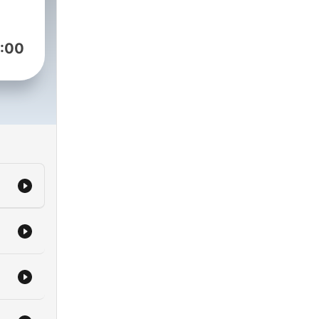
och
ulle
e
der
:00
 och
n