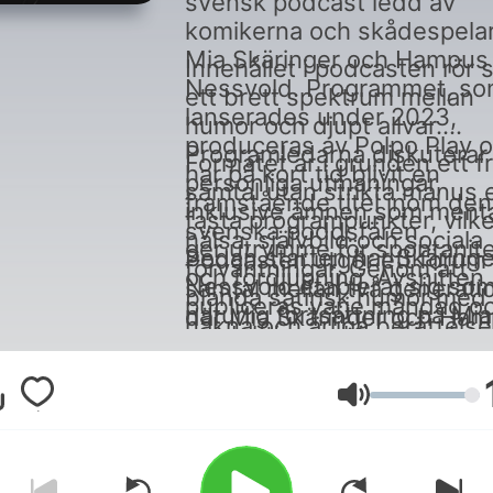
svensk podcast ledd av
komikerna och skådespela
Mia Skäringer och Hampus
Innehållet i podcasten rör s
Nessvold. Programmet, s
ett brett spektrum mellan
lanserades under 2023,
humor och djupt allvar.
produceras av Polpo Play 
Programledarna diskuterar 
Formatet är i grunden ett fr
har på kort tid blivit en
personliga utmaningar,
samtal utan strikta manus e
framstående titel inom den
inklusive ämnen som ment
fasta programpunkter, vilke
svenska poddsfären.
hälsa, självbild och sociala
ger utrymme för spontanit
Sedan starten har Skäringe
Podcasten utgör ett forum 
förväntningar. Genom att
och fördjupning. Avsnitten
Nessvold etablerat sig so
samtal mellan två generati
blanda satirisk humor med
publiceras varje måndag o
naturlig fortsättning på Mia
där Mia Skäringer och Ha
nakna och ärliga berättelse
produktionen känneteckna
Skäringers tidigare
Nessvold delar med sig av 
skapar de en dynamik som
en intim atmosfär där
framgångsrika
perspektiv på livet, karriär
belyser både mänsklig sva
lyssnaren får ta del av
poddverksamhet, men me
och samtiden.
Volym
och styrka. Skäringer bidra
programledarnas inre
ny energi genom samarbet
med en erfaren blick på liv
monologer och gemensam
med Nessvold. Podcasten
och branschen, medan
reflektioner. Bakom kulisse
fungerar som en plattform 