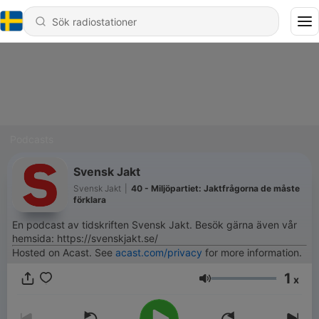
Podcasts
Svensk Jakt
Svensk Jakt
|
40 - Miljöpartiet: Jaktfrågorna de måste
förklara
En podcast av tidskriften Svensk Jakt. Besök gärna även vår
hemsida: https://svenskjakt.se/
Hosted on Acast. See
acast.com/privacy
for more information.
1
x
Volym