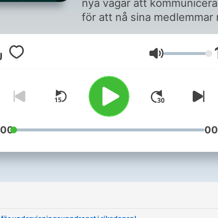
nya vägar att kommunicera
för att nå sina medlemmar
ny och spännande informat
Programmet behandlar bå
Volym
fackliga frågor inom de
skolformer vi representera
och rent fackliga frågor.
:00
00