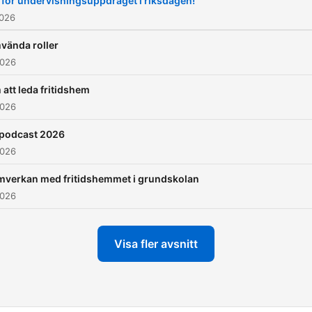
 för undervisningsuppdraget i riksdagen!
2026
vända roller
2026
att leda fritidshem
2026
lpodcast 2026
2026
mverkan med fritidshemmet i grundskolan
2026
Visa fler avsnitt