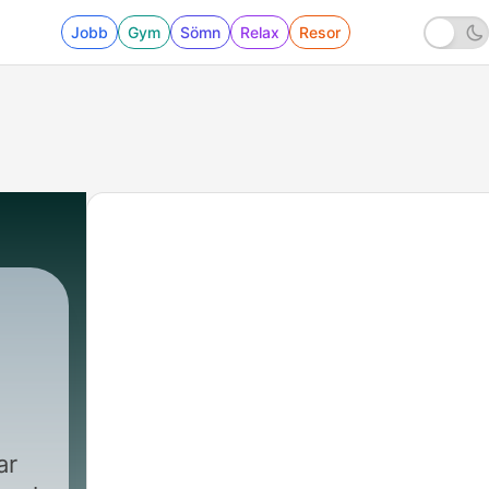
Jobb
Gym
Sömn
Relax
Resor
ar