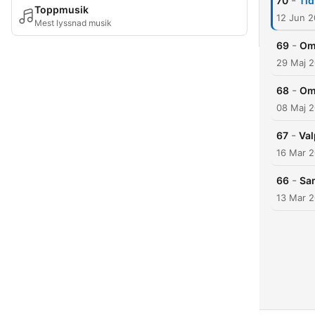
-
70
Tid
Toppmusik
12 Jun 
Mest lyssnad musik
-
69
Om
29 Maj 
-
68
Om 
08 Maj 
-
67
Va
16 Mar 
-
66
Sa
13 Mar 