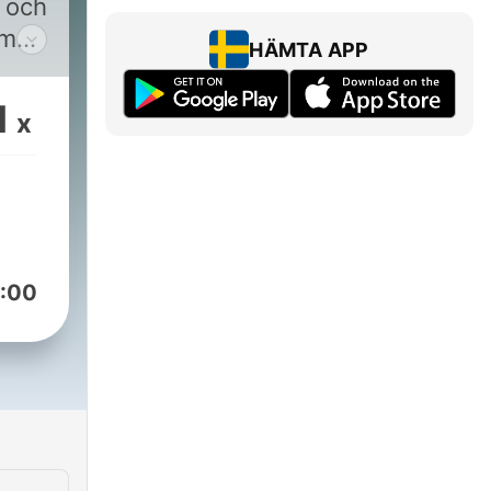
 och
 med
HÄMTA APP
ion.
de
1
x
r
:00