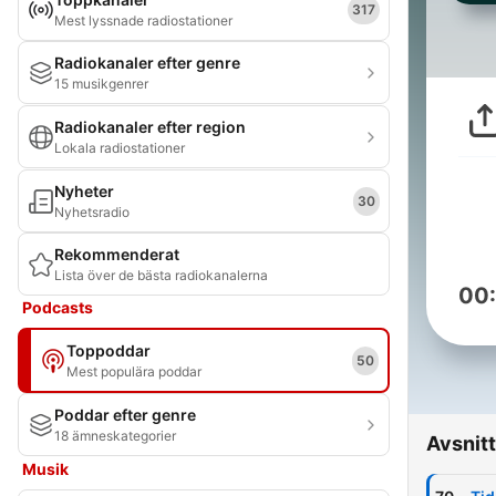
317
Mest lyssnade radiostationer
Radiokanaler efter genre
15 musikgenrer
Radiokanaler efter region
Lokala radiostationer
Nyheter
30
Nyhetsradio
Rekommenderat
Lista över de bästa radiokanalerna
00
Podcasts
Toppoddar
50
Mest populära poddar
Poddar efter genre
18 ämneskategorier
Avsnitt
Musik