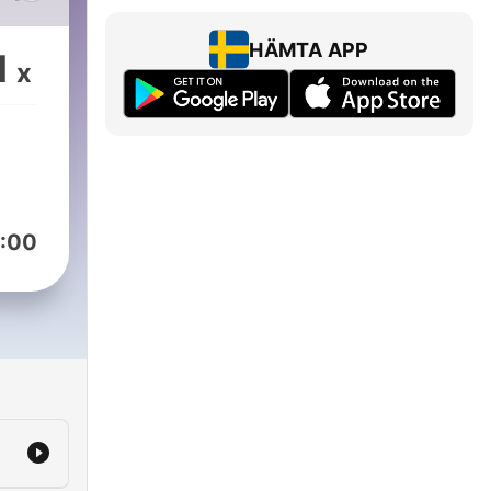
است
HÄMTA APP
1
x
ف
م
شما ا
که د
:00
چ 🔗