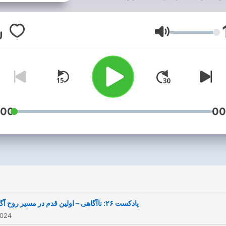
: روح، روان، ذهن و جسم. در
اینجا یاد می‌گیری چطور زندگی
متعادل‌تری بسازی، رسالت
Volym
ردی‌ات را پیدا کنی و به بهترین
نسخه خودت تبدیل شوی. من، سید
سیح رودکی، در این پادکست با
ز تجربیات شخصی‌ام، تغییراتی
ر زندگی‌ام رخ داد، و روش‌هایی
:00
00
که باعث رشد و پیشرفتم شد،
صحبت می‌کنم. 🎧 آماده‌ای
راغ‌های درونت را روشن کنی؟
وب‌سایت: masihrudaki.com
پادکست ۲۶: ناآگاهی – اولین قدم در مسیر روح آگاهی
2024