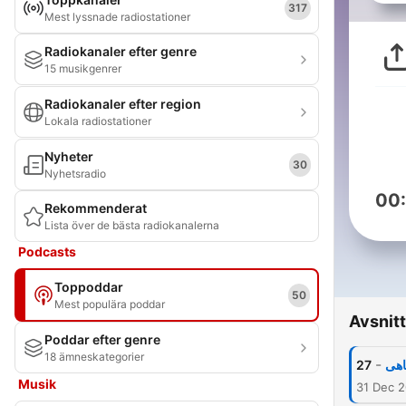
317
Mest lyssnade radiostationer
Radiokanaler efter genre
15 musikgenrer
Radiokanaler efter region
Lokala radiostationer
Nyheter
30
Nyhetsradio
00
Rekommenderat
Lista över de bästa radiokanalerna
Podcasts
Toppoddar
50
Mest populära poddar
Avsnitt
Poddar efter genre
18 ämneskategorier
-
27
Musik
31 Dec 