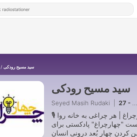
سید مسیح رودکی
سید مسیح رودکی
Seyed Masih Rudaki
|
🎙 چهارچراغ | هر چراغی به خانه روا
نیست "چهارچراغ" پادکستی برای
 کردن چهار بُعد درونی انسان