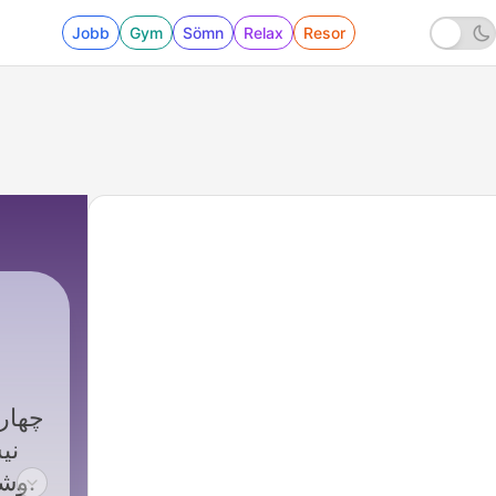
Jobb
Gym
Sömn
Relax
Resor
27 - پادکست ۲۶: ناآگاهی – اولین قدم در مسیر روح آگاهی
روشن