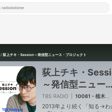
荻上チキ・Session～発信型ニュース・プロジェクト
荻上チキ・Sessi
～発信型ニュー
ス・プロジェク
TBS RADIO
|
10081 - 植木泰士「陸上自衛隊の不適切な情報収集問題〜熊本日日新聞のスクープを取材報告」/熊本地震
2013年より続く「知る→