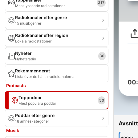
317
Mest lyssnade radiostationer
Radiokanaler efter genre
15 musikgenrer
Radiokanaler efter region
Lokala radiostationer
Nyheter
30
Nyhetsradio
Rekommenderat
Lista över de bästa radiokanalerna
00
Podcasts
Toppoddar
50
Mest populära poddar
Poddar efter genre
18 ämneskategorier
Avsnitt
Musik