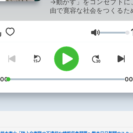
→動かす」をコンセプトに
由で寛容な社会をつくるた
良質な議論と情報を共有す
ュース番組です。複雑化す
Volym
会の中で「何が、なぜ起き
るのか」を共に考え、一歩
未来を探ります。これまで
みを大切に、荻上チキと、
2026年4月からは片桐千晶
金)、山本恵里伽(火)、日比
:00
00
子(水)がパーソナリティー
めます。 番組作りの参考のた
め、以下のアンケートにご
をお願いいたします。
https://www.tbs.co.jp/radi
制作：TBSラジオ TBS Podcast