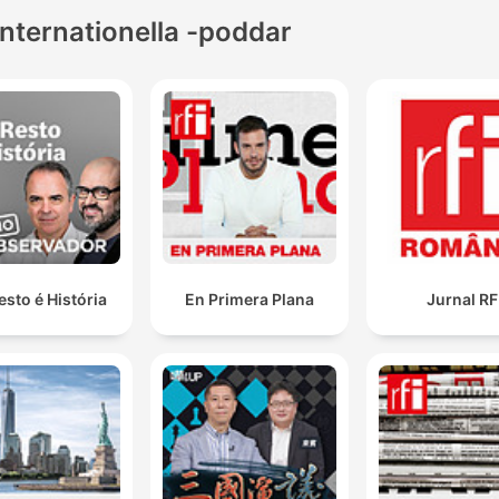
Internationella -poddar
esto é História
En Primera Plana
Jurnal RF