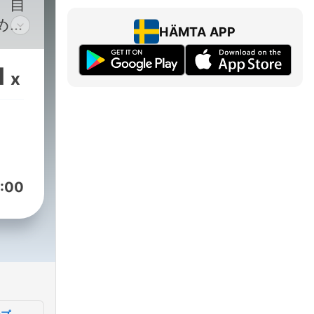
、自
めの
HÄMTA APP
るニ
る社
1
x
てい
先の
の歩
(月木
麻音
:00
を務
協力
o/podcast/en.html