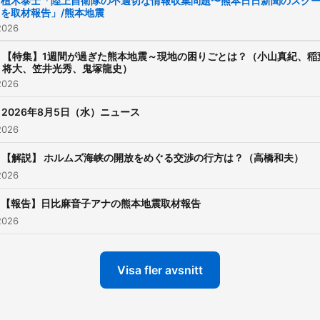
植木泰士「陸上自衛隊の不適切な情報収集問題〜熊本日日新聞のスク
を取材報告」/熊本地震
サイト：
2026
https://www.tbsradio.jp/po
【特集】1週間が過ぎた熊本地震～現地の困りごとは？（小山真紀、稲
将大、笠井光秀、鬼塚龍史）
2026
2026年8月5日（水）ニュース
2026
【解説】 ホルムズ海峡の開放をめぐる交渉の行方は？（高橋和夫）
2026
【報告】日比麻音子アナの熊本地震取材報告
2026
Visa fler avsnitt