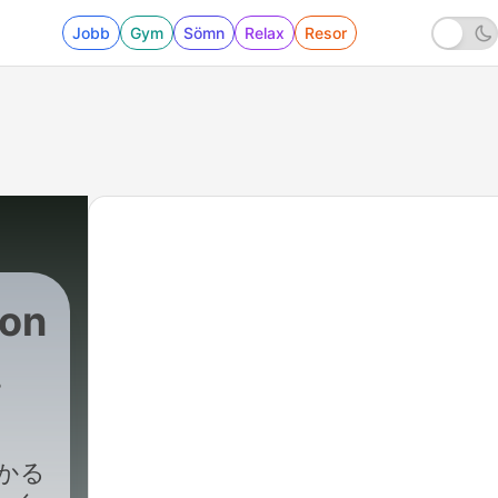
Jobb
Gym
Sömn
Relax
Resor
on
ト
わかる